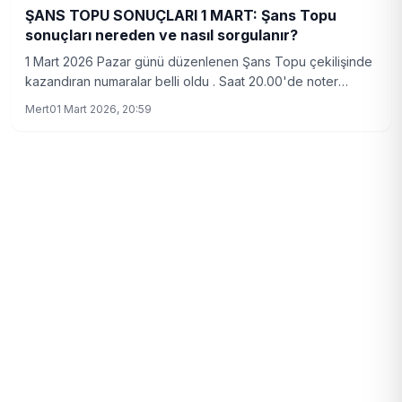
ŞANS TOPU SONUÇLARI 1 MART: Şans Topu
sonuçları nereden ve nasıl sorgulanır?
1 Mart 2026 Pazar günü düzenlenen Şans Topu çekilişinde
kazandıran numaralar belli oldu . Saat 20.00'de noter
huzurunda gerçekleştirilen çekilişte talihli numaralar 1, 9, 14,
Mert
01 Mart 2026, 20:59
25, 31 ve artı 10 olarak açıklandı . Çekiliş
millipiyangoonline.com ve Milli Piyango TV YouTube
kanalından canlı yayınlandı . İşte Şans Topu sorgulama
ekranı ve detaylar...