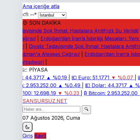
Ana içeriğe atla
⛅
--°
🔴 SON DAKİKA
yaliz Tedavisinde Şok İhmal: Hastalara Antifrizli Su Verildi!
|
eşkes Çağrısı!
|
Erdoğan’dan İran’a İşbirliği Mesajları: Yeni
tışılıyor!
|
Diyaliz Tedavisinde Şok İhmal: Hastalara Antifrizli
rney: Lübnan'a Ateşkes Çağrısı!
|
Erdoğan’dan İran’a İşbirl
iaları Tartışılıyor!
|
💹 PİYASA
💵
Dolar:
44,3717
▲ %0.19
|
💶
Euro:
51,1771
▼ %0.07
|
💷
₿
Bitcoin:
2.953.252,00
▲ %0.49
|
💵
Dolar:
44,3717
▲ %0
📈
BIST 100:
12.698,19
▼ %0.23
|
₿
Bitcoin:
2.953.252,00
▲
SANSURSUZ.NET
🔍
07 Ağustos 2026, Cuma
Giriş
Kayıt