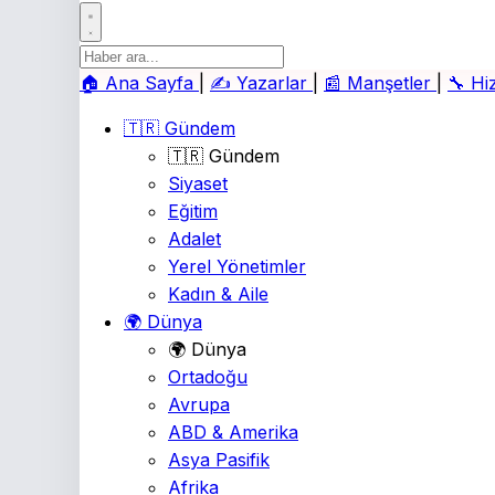
🏠
Ana Sayfa
|
✍️
Yazarlar
|
📰
Manşetler
|
🔧
Hi
🇹🇷 Gündem
🇹🇷 Gündem
Siyaset
Eğitim
Adalet
Yerel Yönetimler
Kadın & Aile
🌍 Dünya
🌍 Dünya
Ortadoğu
Avrupa
ABD & Amerika
Asya Pasifik
Afrika