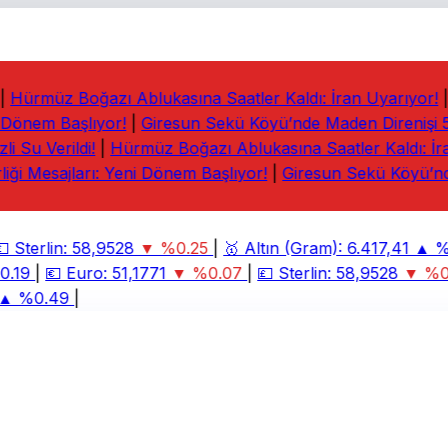
Hürmüz Boğazı Ablukasına Saatler Kaldı: İran Uyarıyor!
|
 Dönem Başlıyor!
|
Giresun Sekü Köyü’nde Maden Direnişi 5. 
 Su Verildi!
|
Hürmüz Boğazı Ablukasına Saatler Kaldı: İran
iği Mesajları: Yeni Dönem Başlıyor!
|
Giresun Sekü Köyü’nde
Sterlin:
58,9528
▼ %0.25
|
🥇
Altın (Gram):
6.417,41
▲ %2
.19
|
💶
Euro:
51,1771
▼ %0.07
|
💷
Sterlin:
58,9528
▼ %0.
 %0.49
|