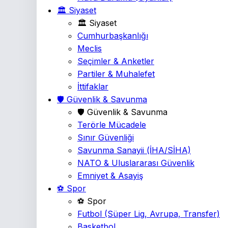
🏛️ Siyaset
🏛️ Siyaset
Cumhurbaşkanlığı
Meclis
Seçimler & Anketler
Partiler & Muhalefet
İttifaklar
🛡️ Güvenlik & Savunma
🛡️ Güvenlik & Savunma
Terörle Mücadele
Sınır Güvenliği
Savunma Sanayii
(İHA/SİHA)
NATO & Uluslararası Güvenlik
Emniyet & Asayiş
⚽ Spor
⚽ Spor
Futbol
(Süper Lig, Avrupa, Transfer)
Basketbol