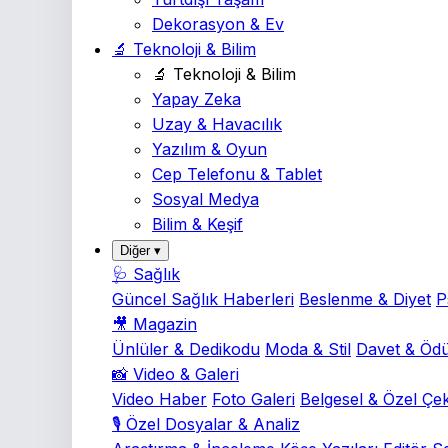
Dekorasyon & Ev
🔬 Teknoloji & Bilim
🔬 Teknoloji & Bilim
Yapay Zeka
Uzay & Havacılık
Yazılım & Oyun
Cep Telefonu & Tablet
Sosyal Medya
Bilim & Keşif
Diğer ▾
🩺 Sağlık
Güncel Sağlık Haberleri
Beslenme & Diyet
P
🎥 Magazin
Ünlüler & Dedikodu
Moda & Stil
Davet & Ödü
📸 Video & Galeri
Video Haber
Foto Galeri
Belgesel & Özel Çe
🎙️ Özel Dosyalar & Analiz