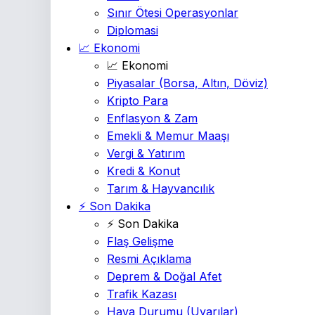
Sınır Ötesi Operasyonlar
Diplomasi
📈 Ekonomi
📈 Ekonomi
Piyasalar
(Borsa, Altın, Döviz)
Kripto Para
Enflasyon & Zam
Emekli & Memur Maaşı
Vergi & Yatırım
Kredi & Konut
Tarım & Hayvancılık
⚡ Son Dakika
⚡ Son Dakika
Flaş Gelişme
Resmi Açıklama
Deprem & Doğal Afet
Trafik Kazası
Hava Durumu
(Uyarılar)