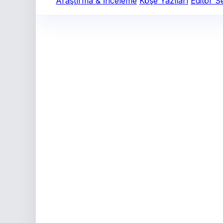
Araştırma & İnceleme
Köşe Yazıları
Editör S