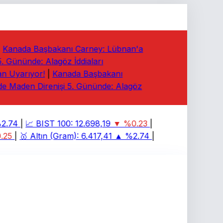
Kanada Başbakanı Carney: Lübnan'a
Gününde: Alagöz İddiaları
 Uyarıyor!
|
Kanada Başbakanı
 Maden Direnişi 5. Gününde: Alagöz
.74
|
📈
BIST 100:
12.698,19
▼ %0.23
|
25
|
🥇
Altın (Gram):
6.417,41
▲ %2.74
|