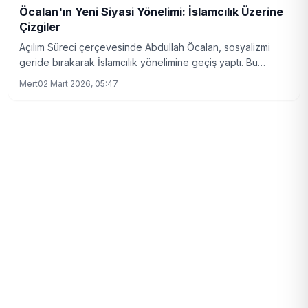
Öcalan'ın Yeni Siyasi Yönelimi: İslamcılık Üzerine
Çizgiler
Açılım Süreci çerçevesinde Abdullah Öcalan, sosyalizmi
geride bırakarak İslamcılık yönelimine geçiş yaptı. Bu
değişim, etnik ve dinsel kimlik tanımları üzerine yeni bir
Mert
02 Mart 2026, 05:47
tartışma başlattı.