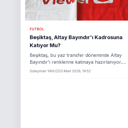
FUTBOL
Beşiktaş, Altay Bayındır'ı Kadrosuna
Katıyor Mu?
Beşiktaş, bu yaz transfer döneminde Altay
Bayındır'ı renklerine katmaya hazırlanıyor.
Peki, bu transferin detayları neler?
Süleyman YAVUZ
03 Mart 2026, 19:52