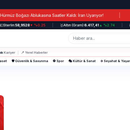
|
üz Boğazı Ablukasına Saatler Kaldı: İran Uyarıyor!
K
Sterlin:
58,9528
▼ %0.25
|
🥇
Altın (Gram):
6.417,41
▲ %2.74
|
📈
💼
Kariyer
|
📍
Yerel Haberler
yaset
🛡️ Güvenlik & Savunma
⚽ Spor
🎭 Kültür & Sanat
✈️ Seyahat & Yaş