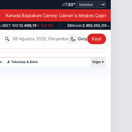
⛅
30°
|
anada Başbakanı Carney: Lübnan'a Ateşkes Çağrısı!
BIST 100:
12.698,19
▼ %0.23
|
₿
Bitcoin:
2.953.252,00
▲ %0.49
|
🔍
06 Ağustos 2026, Perşembe
Giriş
Kayıt
am
🔬 Teknoloji & Bilim
Diğer ▾