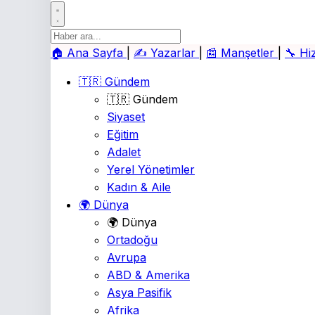
🏠
Ana Sayfa
|
✍️
Yazarlar
|
📰
Manşetler
|
🔧
Hi
🇹🇷 Gündem
🇹🇷 Gündem
Siyaset
Eğitim
Adalet
Yerel Yönetimler
Kadın & Aile
🌍 Dünya
🌍 Dünya
Ortadoğu
Avrupa
ABD & Amerika
Asya Pasifik
Afrika