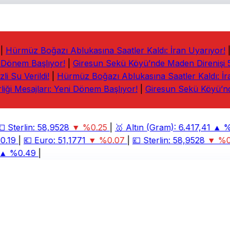
Hürmüz Boğazı Ablukasına Saatler Kaldı: İran Uyarıyor!
|
 Dönem Başlıyor!
|
Giresun Sekü Köyü’nde Maden Direnişi 5. 
 Su Verildi!
|
Hürmüz Boğazı Ablukasına Saatler Kaldı: İran
iği Mesajları: Yeni Dönem Başlıyor!
|
Giresun Sekü Köyü’nde
Sterlin:
58,9528
▼ %0.25
|
🥇
Altın (Gram):
6.417,41
▲ %2
.19
|
💶
Euro:
51,1771
▼ %0.07
|
💷
Sterlin:
58,9528
▼ %0.
 %0.49
|