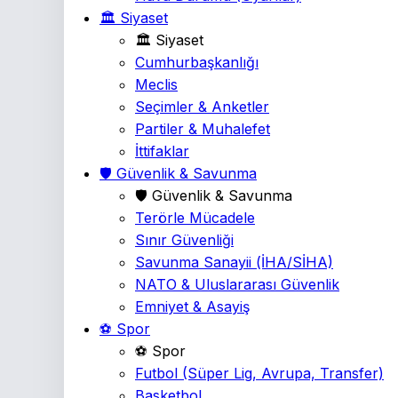
🏛️ Siyaset
🏛️ Siyaset
Cumhurbaşkanlığı
Meclis
Seçimler & Anketler
Partiler & Muhalefet
İttifaklar
🛡️ Güvenlik & Savunma
🛡️ Güvenlik & Savunma
Terörle Mücadele
Sınır Güvenliği
Savunma Sanayii
(İHA/SİHA)
NATO & Uluslararası Güvenlik
Emniyet & Asayiş
⚽ Spor
⚽ Spor
Futbol
(Süper Lig, Avrupa, Transfer)
Basketbol