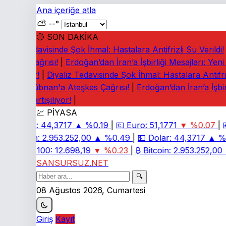
Ana içeriğe atla
⛅
--°
🔴 SON DAKİKA
yaliz Tedavisinde Şok İhmal: Hastalara Antifrizli Su Verildi!
|
eşkes Çağrısı!
|
Erdoğan’dan İran’a İşbirliği Mesajları: Yeni
rtışılıyor!
|
Diyaliz Tedavisinde Şok İhmal: Hastalara Antifrizli
rney: Lübnan'a Ateşkes Çağrısı!
|
Erdoğan’dan İran’a İşbirl
iaları Tartışılıyor!
|
💹 PİYASA
💵
Dolar:
44,3717
▲ %0.19
|
💶
Euro:
51,1771
▼ %0.07
|
💷
₿
Bitcoin:
2.953.252,00
▲ %0.49
|
💵
Dolar:
44,3717
▲ %0
📈
BIST 100:
12.698,19
▼ %0.23
|
₿
Bitcoin:
2.953.252,00
▲
SANSURSUZ.NET
🔍
08 Ağustos 2026, Cumartesi
Giriş
Kayıt