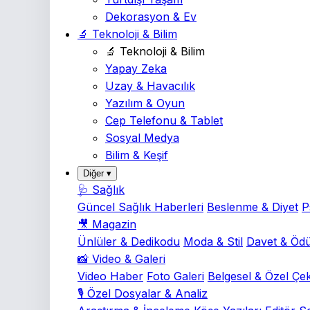
Dekorasyon & Ev
🔬 Teknoloji & Bilim
🔬 Teknoloji & Bilim
Yapay Zeka
Uzay & Havacılık
Yazılım & Oyun
Cep Telefonu & Tablet
Sosyal Medya
Bilim & Keşif
Diğer ▾
🩺 Sağlık
Güncel Sağlık Haberleri
Beslenme & Diyet
P
🎥 Magazin
Ünlüler & Dedikodu
Moda & Stil
Davet & Ödü
📸 Video & Galeri
Video Haber
Foto Galeri
Belgesel & Özel Çe
🎙️ Özel Dosyalar & Analiz