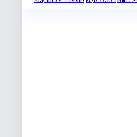
Araştırma & İnceleme
Köşe Yazıları
Editör S