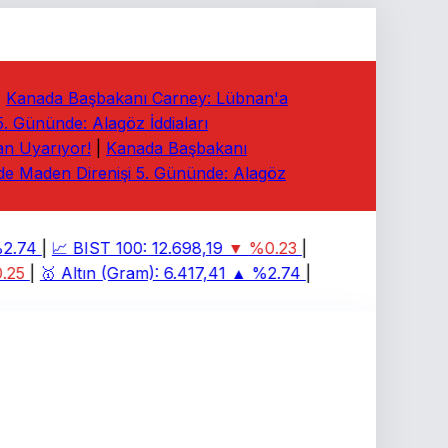
Kanada Başbakanı Carney: Lübnan'a
Gününde: Alagöz İddiaları
 Uyarıyor!
|
Kanada Başbakanı
 Maden Direnişi 5. Gününde: Alagöz
.74
|
📈
BIST 100:
12.698,19
▼ %0.23
|
25
|
🥇
Altın (Gram):
6.417,41
▲ %2.74
|