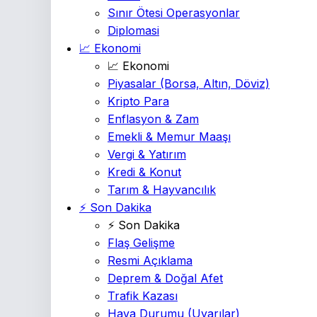
Sınır Ötesi Operasyonlar
Diplomasi
📈 Ekonomi
📈 Ekonomi
Piyasalar
(Borsa, Altın, Döviz)
Kripto Para
Enflasyon & Zam
Emekli & Memur Maaşı
Vergi & Yatırım
Kredi & Konut
Tarım & Hayvancılık
⚡ Son Dakika
⚡ Son Dakika
Flaş Gelişme
Resmi Açıklama
Deprem & Doğal Afet
Trafik Kazası
Hava Durumu
(Uyarılar)