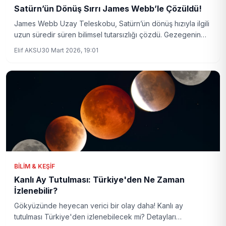
Satürn’ün Dönüş Sırrı James Webb’le Çözüldü!
James Webb Uzay Teleskobu, Satürn’ün dönüş hızıyla ilgili
uzun süredir süren bilimsel tutarsızlığı çözdü. Gezegenin
atmosferi ile manyetik alanı arasındaki karmaşık enerji
Elif AKSU
30 Mart 2026, 19:01
döngüsü yeni verilerle ortaya çıktı.
BILIM & KEŞIF
Kanlı Ay Tutulması: Türkiye'den Ne Zaman
İzlenebilir?
Gökyüzünde heyecan verici bir olay daha! Kanlı ay
tutulması Türkiye'den izlenebilecek mi? Detayları