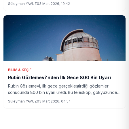
öğrenmek için okumaya devam edin.
Süleyman YAVUZ
03 Mart 2026, 19:42
BILIM & KEŞIF
Rubin Gözlemevi'nden İlk Gece 800 Bin Uyarı
Rubin Gözlemevi, ilk gece gerçekleştirdiği gözlemler
sonucunda 800 bin uyarı üretti. Bu teleskop, gökyüzünde
meydana gelen olayları anlık olarak takip ediyor.
Süleyman YAVUZ
03 Mart 2026, 04:54