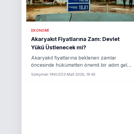
EKONOMI
Akaryakıt Fiyatlarına Zam: Devlet
Yükü Üstlenecek mi?
Akaryakıt fiyatlarına beklenen zamlar
öncesinde hükümetten önemli bir adım geldi.
Eşel mobil sistemi devreye alınıyor,
Süleyman YAVUZ
03 Mart 2026, 19:45
vatandaşları ne bekliyor?