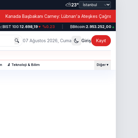
⛅
23°
|
anada Başbakanı Carney: Lübnan'a Ateşkes Çağrısı!
BIST 100:
12.698,19
▼ %0.23
|
₿
Bitcoin:
2.953.252,00
▲ %0.49
|
🔍
07 Ağustos 2026, Cuma
Giriş
Kayıt
am
🔬 Teknoloji & Bilim
Diğer ▾