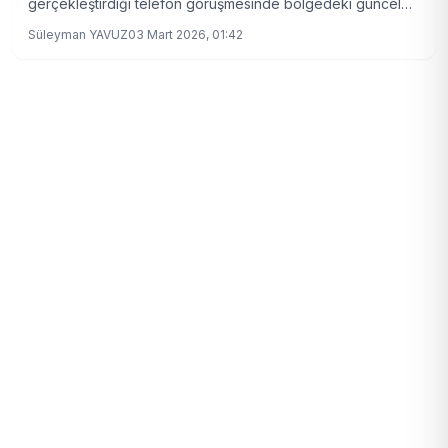
gerçekleştirdiği telefon görüşmesinde bölgedeki güncel
gelişmeleri ele aldı.
Süleyman YAVUZ
03 Mart 2026, 01:42