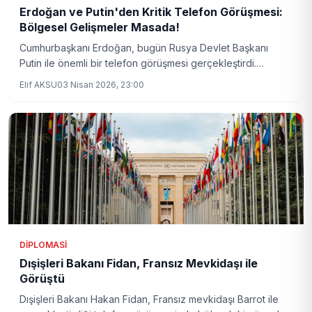
Erdoğan ve Putin'den Kritik Telefon Görüşmesi:
Bölgesel Gelişmeler Masada!
Cumhurbaşkanı Erdoğan, bugün Rusya Devlet Başkanı
Putin ile önemli bir telefon görüşmesi gerçekleştirdi.
Görüşmede bölgesel gelişmelerin yanı sıra iki ülke ilişkileri
Elif AKSU
03 Nisan 2026, 23:00
ele alındı. Taraflar, mevcut durumun değerlendirilmesi ve
gelecekteki iş birliği fırsatlarını masaya yatırdı.
DIPLOMASI
Dışişleri Bakanı Fidan, Fransız Mevkidaşı ile
Görüştü
Dışişleri Bakanı Hakan Fidan, Fransız mevkidaşı Barrot ile