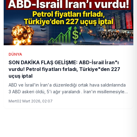
DÜNYA
SON DAKİKA FLAŞ GELİŞME: ABD-İsrail İran"ı
vurdu! Petrol fiyatları fırladı, Türkiye"den 227
uçuş iptal
ABD ve İsrail'in İran'a düzenlediği ortak hava saldırılarında
3 ABD askeri öldü, 5'i ağır yaralandı . İran'ın misillemesiyle
bölgede hava sahaları kapatıldı, Türkiye'den Ortadoğu'ya
Mert
02 Mart 2026, 02:07
227 uçuş iptal edildi. Brent petrol 73 dolarla Haziran
2025'ten bu yana en yüksek seviyeye ulaşırken, altında
4.500 dolar beklentisi güçlendi . Cumhurbaşkanı Erdoğan,
saldırıyı "İran'ın egemenliğini açık ihlal" olarak nitelendirdi