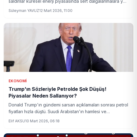
saldırılar küresel enerji piyasasında sert dalgalanmalara yol
açtı. Brent petrol fiyatları tekrar varil başına 100 doların
Süleyman YAVUZ
12 Mart 2026, 11:00
üzerine çıkarak, piyasada endişeleri artırdı.
EKONOMI
Trump'ın Sözleriyle Petrolde Şok Düşüş!
Piyasalar Neden Sallanıyor?
Donald Trump'ın gündemi sarsan açıklamaları sonrası petrol
fiyatları hızla düştü. Suudi Arabistan'ın hamlesi ve
piyasaların tepkisi, enerji sektöründe büyük bir dalgalanma
Elif AKSU
10 Mart 2026, 06:18
yaratıyor.