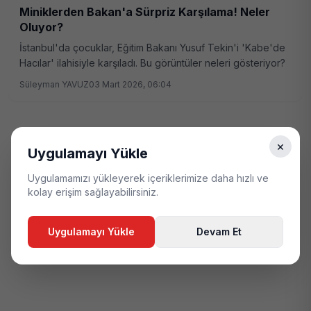
Miniklerden Bakan'a Sürpriz Karşılama! Neler
Oluyor?
İstanbul'da çocuklar, Eğitim Bakanı Yusuf Tekin'i 'Kabe'de
Hacılar' ilahisiyle karşıladı. Bu görüntüler neleri gösteriyor?
Süleyman YAVUZ
03 Mart 2026, 06:04
×
Uygulamayı Yükle
Uygulamamızı yükleyerek içeriklerimize daha hızlı ve
kolay erişim sağlayabilirsiniz.
Uygulamayı Yükle
Devam Et