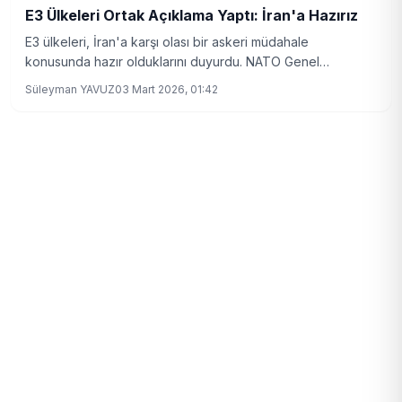
E3 Ülkeleri Ortak Açıklama Yaptı: İran'a Hazırız
E3 ülkeleri, İran'a karşı olası bir askeri müdahale
konusunda hazır olduklarını duyurdu. NATO Genel
Sekreteri Rutte, Avrupa'nın ABD'nin yanında yer aldığını
Süleyman YAVUZ
03 Mart 2026, 01:42
belirtti.