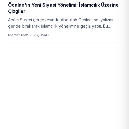
Öcalan'ın Yeni Siyasi Yönelimi: İslamcılık Üzerine
Çizgiler
Açılım Süreci çerçevesinde Abdullah Öcalan, sosyalizmi
geride bırakarak İslamcılık yönelimine geçiş yaptı. Bu
değişim, etnik ve dinsel kimlik tanımları üzerine yeni bir
Mert
02 Mart 2026, 05:47
tartışma başlattı.