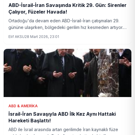
ABD-İsrail-İran Savaşında Kritik 29. Gün: Sirenler
Çalıyor, Füzeler Havada!
Ortadoğu'da devam eden ABD-İsrail-İran çatışmaları 29.
gününe ulaşırken, bölgedeki gerilim hız kesmeden artıyor.
İsrail ve Birleşik Arap Emirlikleri hedef alınan yeni füze
Elif AKSU
28 Mart 2026, 23:01
saldırılarıyla sarsılırken, taraflar karşılıklı misillemelerini
sürdürüyor.
ABD & AMERIKA
İsrail-İran Savaşıyla ABD İlk Kez Aynı Hattaki
Hareketi Başlattı!
ABD ile İsrail arasında artan gerilimde İran kaynaklı füze