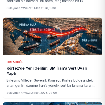
saldırıları hız kazandı. Bu hafta, ateş hattında bir ilk
yaşanırken, çatışmaların küresel jeopolitiğe etkileri gün
Süleyman YAVUZ
20 Mart 2026, 15:01
yüzüne çıktı.
ORTADOĞU
Körfez’de Yeni Gerilim: BM İran’a Sert Uyarı
Yaptı!
Birleşmiş Milletler Güvenlik Konseyi, Körfez bölgesindeki
artan gerilim üzerine İran’a yönelik sert bir kınama kararı
aldı. Bölgedeki istikrarın tehlikede olduğu bu dönemde
Süleyman YAVUZ
12 Mart 2026, 07:00
uluslararası toplumun tansiyonu düşürme çağrıları artıyor.