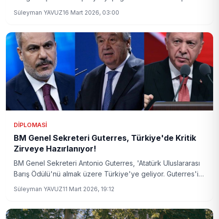
bölgesel güvenlik konularına dair önemli
Süleyman YAVUZ
16 Mart 2026, 03:00
değerlendirmelerde bulundu. Ankara'nın öncelikli hedefleri
ve bölgesel diplomaside yeni hamleleri mercek altında.
DIPLOMASI
BM Genel Sekreteri Guterres, Türkiye'de Kritik
Zirveye Hazırlanıyor!
BM Genel Sekreteri Antonio Guterres, 'Atatürk Uluslararası
Barış Ödülü'nü almak üzere Türkiye'ye geliyor. Guterres'in
Cumhurbaşkanı Erdoğan ve Dışişleri Bakanı Fidan ile
Süleyman YAVUZ
11 Mart 2026, 19:12
yapacağı görüşmeler dikkat çekiyor.