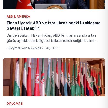
ABD & AMERIKA
Fidan Uyardı: ABD ve İsrail Arasındaki Uzaklaşma
Savaşı Uzatabilir!
Dışişleri Bakanı Hakan Fidan, ABD ile İsrail arasında artan
görüş ayrılıklarının bölgesel istikrarı tehdit ettiğini belirtti.
Fidan, bu durumun Ortadoğu’daki çatışmayı
Süleyman YAVUZ
22 Mart 2026, 01:00
derinleştirebileceği uyarısında bulundu.
DIPLOMASI