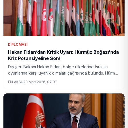
DIPLOMASI
Hakan Fidan’dan Kritik Uyarı: Hürmüz Boğazı’nda
Kriz Potansiyeline Son!
Dışişleri Bakanı Hakan Fidan, bölge ülkelerine İsrail’in
oyunlarına karşı uyanık olmaları çağrısında bulundu. Hürmüz
Boğazı’nda yaşanabilecek herhangi bir engelin bölgesel
Elif AKSU
28 Mart 2026, 07:01
barışa zarar vereceğini vurguladı.