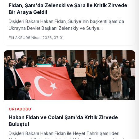
Fidan, Şam'da Zelenski ve Şara ile Kritik Zirvede
Bir Araya Geldi!
Dışişleri Bakanı Hakan Fidan, Suriye'nin başkenti Şam'da
Ukrayna Devlet Başkanı Zelenskiy ve Suriye
Cumhurbaşkanı Şara ile önemli bir toplantı gerçekleştirdi.
Elif AKSU
06 Nisan 2026, 07:01
Bölge için stratejik öneme sahip bu görüşmede kritik
konular masaya yatırıldı.
ORTADOĞU
Hakan Fidan ve Colani Şam'da Kritik Zirvede
Buluştu!
Dışişleri Bakanı Hakan Fidan ile Heyet Tahrir Şam lideri