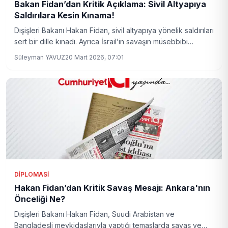
Bakan Fidan’dan Kritik Açıklama: Sivil Altyapıya
Saldırılara Kesin Kınama!
Dışişleri Bakanı Hakan Fidan, sivil altyapıya yönelik saldırıları
sert bir dille kınadı. Ayrıca İsrail’in savaşın müsebbibi
olduğunu vurgularken, bölgesel barış çağrıları da
Süleyman YAVUZ
20 Mart 2026, 07:01
gündemde yer aldı.
DIPLOMASI
Hakan Fidan’dan Kritik Savaş Mesajı: Ankara'nın
Önceliği Ne?
Dışişleri Bakanı Hakan Fidan, Suudi Arabistan ve
Bangladeşli mevkidaşlarıyla yaptığı temaslarda savaş ve