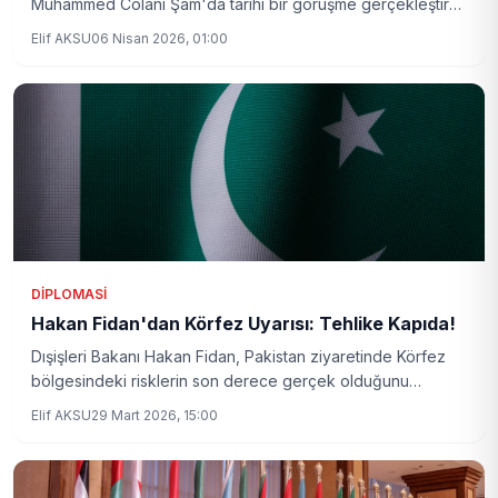
Muhammed Colani Şam'da tarihi bir görüşme gerçekleştirdi.
Görüşmenin detayları ve Suriye krizine olası yansımaları
Elif AKSU
06 Nisan 2026, 01:00
haberimizde.
DIPLOMASI
Hakan Fidan'dan Körfez Uyarısı: Tehlike Kapıda!
Dışişleri Bakanı Hakan Fidan, Pakistan ziyaretinde Körfez
bölgesindeki risklerin son derece gerçek olduğunu
vurguladı. Diplomasiye önem verilen görüşmelerde
Elif AKSU
29 Mart 2026, 15:00
bölgesel istikrar ön planda tutuluyor.