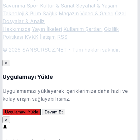
Savunma
Spor
Kültür & Sanat
Seyahat & Yaşam
Teknoloji & Bilim
Sağlık
Magazin
Video & Galeri
Özel
Dosyalar & Analiz
Hakkımızda
Yayın İlkeleri
Kullanım Şartları
Gizlilik
Politikası
KVKK
İletişim
RSS
© 2026 SANSURSUZ.NET - Tüm hakları saklıdır.
×
Uygulamayı Yükle
Uygulamamızı yükleyerek içeriklerimize daha hızlı ve
kolay erişim sağlayabilirsiniz.
Uygulamayı Yükle
Devam Et
×
🔔