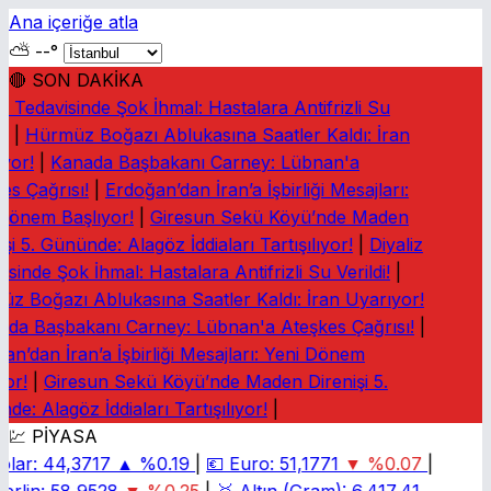
Ana içeriğe atla
⛅
--°
🔴 SON DAKİKA
z Tedavisinde Şok İhmal: Hastalara Antifrizli Su
!
|
Hürmüz Boğazı Ablukasına Saatler Kaldı: İran
yor!
|
Kanada Başbakanı Carney: Lübnan'a
es Çağrısı!
|
Erdoğan’dan İran’a İşbirliği Mesajları:
Dönem Başlıyor!
|
Giresun Sekü Köyü’nde Maden
şi 5. Gününde: Alagöz İddiaları Tartışılıyor!
|
Diyaliz
sinde Şok İhmal: Hastalara Antifrizli Su Verildi!
|
z Boğazı Ablukasına Saatler Kaldı: İran Uyarıyor!
da Başbakanı Carney: Lübnan'a Ateşkes Çağrısı!
|
n’dan İran’a İşbirliği Mesajları: Yeni Dönem
or!
|
Giresun Sekü Köyü’nde Maden Direnişi 5.
e: Alagöz İddiaları Tartışılıyor!
|
💹 PİYASA
olar:
44,3717
▲ %0.19
|
💶
Euro:
51,1771
▼ %0.07
|