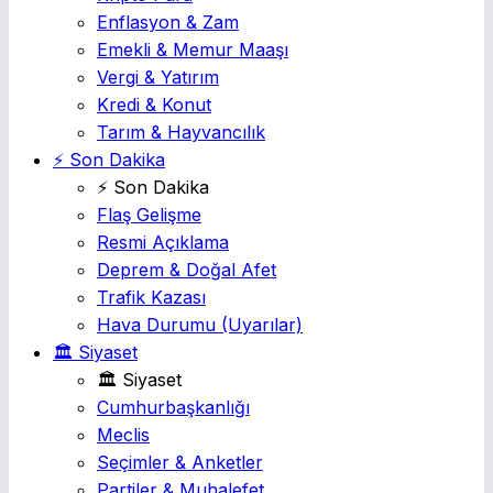
Enflasyon & Zam
Emekli & Memur Maaşı
Vergi & Yatırım
Kredi & Konut
Tarım & Hayvancılık
⚡ Son Dakika
⚡ Son Dakika
Flaş Gelişme
Resmi Açıklama
Deprem & Doğal Afet
Trafik Kazası
Hava Durumu
(Uyarılar)
🏛️ Siyaset
🏛️ Siyaset
Cumhurbaşkanlığı
Meclis
Seçimler & Anketler
Partiler & Muhalefet