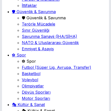
İttifaklar
🛡️ Güvenlik & Savunma
🛡️ Güvenlik & Savunma
Terörle Mücadele
Sınır Güvenliği
Savunma Sanayii
(İHA/SİHA)
NATO & Uluslararası Güvenlik
Emniyet & Asayiş
⚽ Spor
⚽ Spor
Futbol
(Süper Lig, Avrupa, Transfer)
Basketbol
Voleybol
Olimpiyatlar
Dövüş Sporları
Motor Sporları
🎭 Kültür & Sanat
🎭 Kültür & Sanat