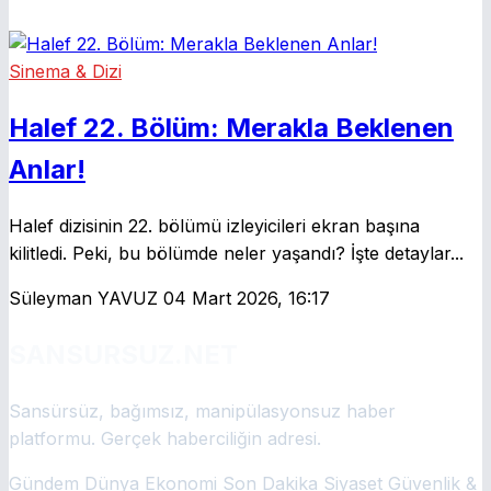
Sinema & Dizi
Halef 22. Bölüm: Merakla Beklenen
Anlar!
Halef dizisinin 22. bölümü izleyicileri ekran başına
kilitledi. Peki, bu bölümde neler yaşandı? İşte detaylar...
Süleyman YAVUZ
04 Mart 2026, 16:17
SANSURSUZ.NET
Sansürsüz, bağımsız, manipülasyonsuz haber
platformu. Gerçek haberciliğin adresi.
Gündem
Dünya
Ekonomi
Son Dakika
Siyaset
Güvenlik &