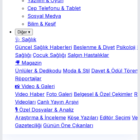
Yazılım & Oyun
Cep Telefonu & Tablet
Sosyal Medya
Bilim & Keşif
Diğer ▾
🩺 Sağlık
Güncel Sağlık Haberleri
Beslenme & Diyet
Psikoloji
K
Sağlığı
Çocuk Sağlığı
Salgın Hastalıklar
🎥 Magazin
Ünlüler & Dedikodu
Moda & Stil
Davet & Ödül Törenl
Röportajlar
📸 Video & Galeri
Video Haber
Foto Galeri
Belgesel & Özel Çekimler
Rö
Videoları
Canlı Yayın Arşivi
🎙️ Özel Dosyalar & Analiz
Araştırma & İnceleme
Köşe Yazıları
Editör Seçimi
Ver
Gazeteciliği
Günün Öne Çıkanları