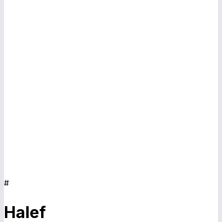
E
#
Halef