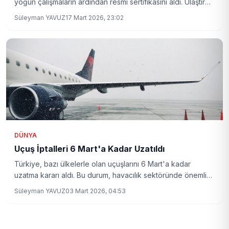
yoğun çalışmaların ardından resmi sertifikasını aldı. Ulaştırma
ve Altyapı Bakanı Abdulkadir Uraloğlu tarafından Savunma
Süleyman YAVUZ
17 Mart 2026, 23:02
Sanayi Başkanı Haluk Görgün'e takdim edilen sertifika, yerli
havacılıkta kritik bir dönüm noktası olarak değerlendiriliyor.
DÜNYA
Uçuş İptalleri 6 Mart'a Kadar Uzatıldı
Türkiye, bazı ülkelerle olan uçuşlarını 6 Mart'a kadar
uzatma kararı aldı. Bu durum, havacılık sektöründe önemli
etkilere yol açması bekleniyor.
Süleyman YAVUZ
03 Mart 2026, 04:53