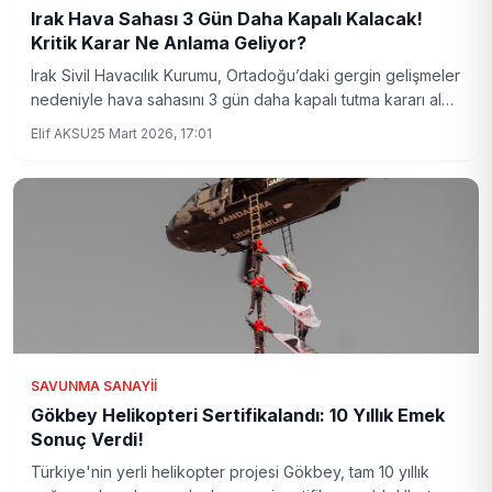
Irak Hava Sahası 3 Gün Daha Kapalı Kalacak!
Kritik Karar Ne Anlama Geliyor?
Irak Sivil Havacılık Kurumu, Ortadoğu’daki gergin gelişmeler
nedeniyle hava sahasını 3 gün daha kapalı tutma kararı aldı.
Bu karar bölgedeki askeri ve siyasi dengeleri nasıl
Elif AKSU
25 Mart 2026, 17:01
etkileyecek? Ayrıntılar haberimizde.
SAVUNMA SANAYII
Gökbey Helikopteri Sertifikalandı: 10 Yıllık Emek
Sonuç Verdi!
Türkiye'nin yerli helikopter projesi Gökbey, tam 10 yıllık