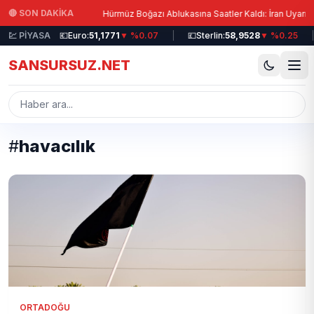
Ana içeriğe atla
|
🔴 SON DAKİKA
i Su Verildi!
Hürmüz Boğazı Ablukasına Saatler Kaldı: İran Uyarıyor!
%0.19
💹 PİYASA
|
💶
Euro:
51,1771
▼ %0.07
|
💷
Sterlin:
58,9528
▼ %0.25
|
SANSURSUZ.NET
#
havacılık
ORTADOĞU