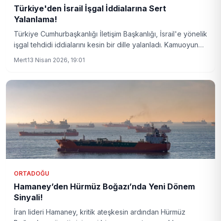
Türkiye'den İsrail İşgal İddialarına Sert
Yalanlama!
Türkiye Cumhurbaşkanlığı İletişim Başkanlığı, İsrail'e yönelik
işgal tehdidi iddialarını kesin bir dille yalanladı. Kamuoyunda
gündem olan bu spekülasyonlar, resmi açıklamayla sona
Mert
13 Nisan 2026, 19:01
erdi.
ORTADOĞU
Hamaney’den Hürmüz Boğazı’nda Yeni Dönem
Sinyali!
İran lideri Hamaney, kritik ateşkesin ardından Hürmüz