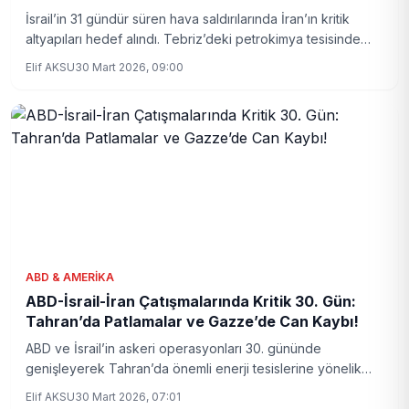
İsrail’in 31 gündür süren hava saldırılarında İran’ın kritik
altyapıları hedef alındı. Tebriz’deki petrokimya tesisinde
patlama yaşanırken, Tahran genelinde elektrik kesintileri
Elif AKSU
30 Mart 2026, 09:00
yaşanıyor.
ABD & AMERIKA
ABD-İsrail-İran Çatışmalarında Kritik 30. Gün:
Tahran’da Patlamalar ve Gazze’de Can Kaybı!
ABD ve İsrail’in askeri operasyonları 30. gününde
genişleyerek Tahran’da önemli enerji tesislerine yönelik
patlamalarla sürerken, İran da karşılık olarak füze
Elif AKSU
30 Mart 2026, 07:01
saldırılarını yoğunlaştırıyor. Gazze’de ise saldırılar nedeniyle