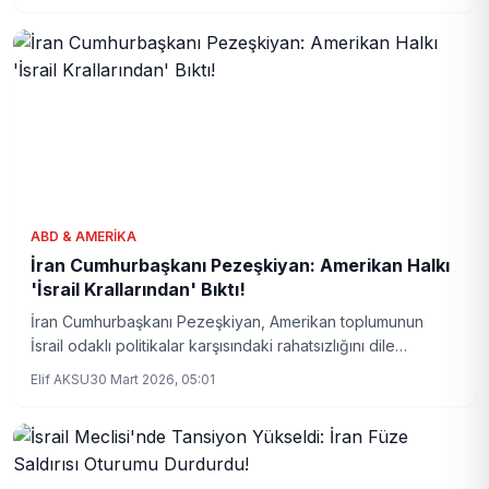
can kayıpları artıyor.
ABD & AMERIKA
İran Cumhurbaşkanı Pezeşkiyan: Amerikan Halkı
'İsrail Krallarından' Bıktı!
İran Cumhurbaşkanı Pezeşkiyan, Amerikan toplumunun
İsrail odaklı politikalar karşısındaki rahatsızlığını dile
getirirken, yapay zeka uzmanlarının gerçek halk tepkisini
Elif AKSU
30 Mart 2026, 05:01
aktarması gerektiğini vurguladı. Kritik açıklamalar, ABD-İsrail
ilişkileri ve halk hareketlerine yeni bir bakış açısı sunuyor.