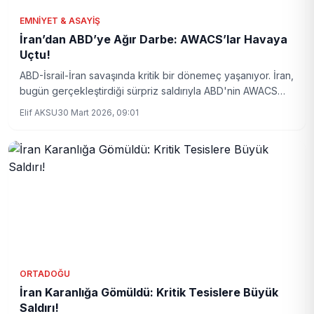
EMNIYET & ASAYIŞ
İran’dan ABD’ye Ağır Darbe: AWACS’lar Havaya
Uçtu!
ABD-İsrail-İran savaşında kritik bir dönemeç yaşanıyor. İran,
bugün gerçekleştirdiği sürpriz saldırıyla ABD'nin AWACS
uçaklarını hedef alarak çatışmanın seyrini değiştirdi.
Elif AKSU
30 Mart 2026, 09:01
Bölgede gerginlik tarihi zirveye ulaştı.
ORTADOĞU
İran Karanlığa Gömüldü: Kritik Tesislere Büyük
Saldırı!