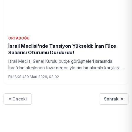
ORTADOĞU
İsrail Meclisi'nde Tansiyon Yükseldi: İran Füze
Saldırısı Oturumu Durdurdu!
İsrail Meclisi Genel Kurulu bütçe görüşmeleri sırasında
İran'dan ateşlenen füze nedeniyle ani bir alarmla karşılaştı.
Milletvekilleri sığınaklara inerek oturuma ara verdi. Olay,
Elif AKSU
30 Mart 2026, 03:02
bölgedeki gerginliği yeniden alevlendirdi.
« Önceki
Sonraki »