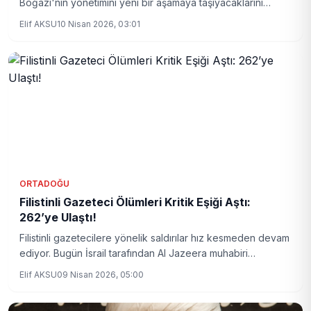
Boğazı'nın yönetimini yeni bir aşamaya taşıyacaklarını
açıkladı. Bölgedeki jeopolitik dengeler ve uluslararası
Elif AKSU
10 Nisan 2026, 03:01
ilişkilerde önemli bir dönüm noktası yaşanabilir.
ORTADOĞU
Filistinli Gazeteci Ölümleri Kritik Eşiği Aştı:
262’ye Ulaştı!
Filistinli gazetecilere yönelik saldırılar hız kesmeden devam
ediyor. Bugün İsrail tarafından Al Jazeera muhabiri
Mohammed Wishah’ın hayatını kaybetmesiyle, ölen
Elif AKSU
09 Nisan 2026, 05:00
gazeteci sayısı 262’ye yükseldi.