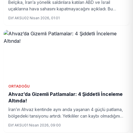
Belçika, İran’a yönelik saldırılara katılan ABD ve İsrail
uçaklarına hava sahasını kapatmayacağını açıkladı. Bu
karar, ülkede muhalefetin sert tepkisini beraberinde
Elif AKSU
02 Nisan 2026, 01:01
getirirken, İspanya’nın yönelimi örnek gösteriliyor.
ORTADOĞU
Ahvaz’da Gizemli Patlamalar: 4 Şiddetli İnceleme
Altında!
İran’ın Ahvaz kentinde aynı anda yaşanan 4 güçlü patlama,
bölgedeki tansiyonu artırdı. Yetkililer can kaybı olmadığını
bildirirken, olayın arka planı ve etkileri uluslararası arenada
Elif AKSU
01 Nisan 2026, 09:00
yakından izleniyor.