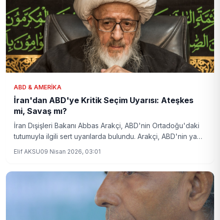
ABD & AMERIKA
İran'dan ABD'ye Kritik Seçim Uyarısı: Ateşkes
mi, Savaş mı?
İran Dışişleri Bakanı Abbas Arakçi, ABD'nin Ortadoğu'daki
tutumuyla ilgili sert uyarılarda bulundu. Arakçi, ABD'nin ya
ateşkesi tercih etmesi ya da İsrail aracılığıyla savaşın
Elif AKSU
09 Nisan 2026, 03:01
sürmesini kabul etmesi gerektiğini belirtti.