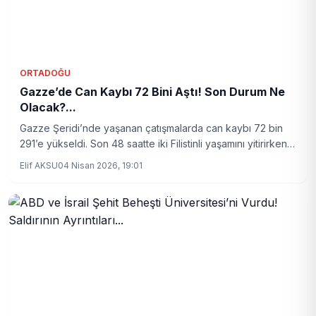
ORTADOĞU
Gazze’de Can Kaybı 72 Bini Aştı! Son Durum Ne
Olacak?...
Gazze Şeridi’nde yaşanan çatışmalarda can kaybı 72 bin
291’e yükseldi. Son 48 saatte iki Filistinli yaşamını yitirirken,
yaralı sayısı 25’e ulaştı. Bölgedeki insani kriz derinleşirken,
Elif AKSU
04 Nisan 2026, 19:01
gelişmeler yakından takip ediliyor.