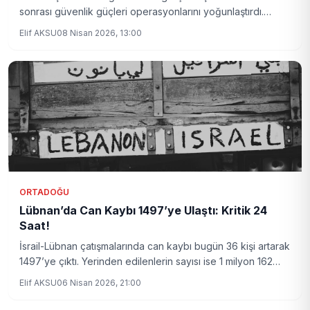
sonrası güvenlik güçleri operasyonlarını yoğunlaştırdı.
Gözaltı sayısı bugün itibarıyla 10’a yükseldi. Olayın detayları
Elif AKSU
08 Nisan 2026, 13:00
ve gelişmeler haberimizde.
ORTADOĞU
Lübnan’da Can Kaybı 1497’ye Ulaştı: Kritik 24
Saat!
İsrail-Lübnan çatışmalarında can kaybı bugün 36 kişi artarak
1497’ye çıktı. Yerinden edilenlerin sayısı ise 1 milyon 162
bini aştı. Bölgede yaşanan insani kriz giderek derinleşiyor.
Elif AKSU
06 Nisan 2026, 21:00