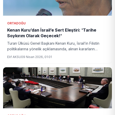
ORTADOĞU
Kenan Kuru’dan İsrail’e Sert Eleştiri: 'Tarihe
Soykırım Olarak Geçecek!'
Turan Ülküsü Genel Başkanı Kenan Kuru, İsrail’in Filistin
politikalarına yönelik açıklamasında, alınan kararların
insanlık tarihine kara bir leke olarak geçeceğini ifade etti.
Elif AKSU
09 Nisan 2026, 01:01
Kuru’nun sert tepkisi, bölgedeki gerilimi ve uluslararası
arenadaki tartışmaları yeniden alevlendirdi.