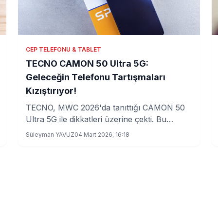
CEP TELEFONU & TABLET
TECNO CAMON 50 Ultra 5G:
Geleceğin Telefonu Tartışmaları
Kızıştırıyor!
TECNO, MWC 2026'da tanıttığı CAMON 50
Ultra 5G ile dikkatleri üzerine çekti. Bu
yenilikçi telefonun özellikleri ve fiyatı merak
Süleyman YAVUZ
04 Mart 2026, 16:18
ediliyor.