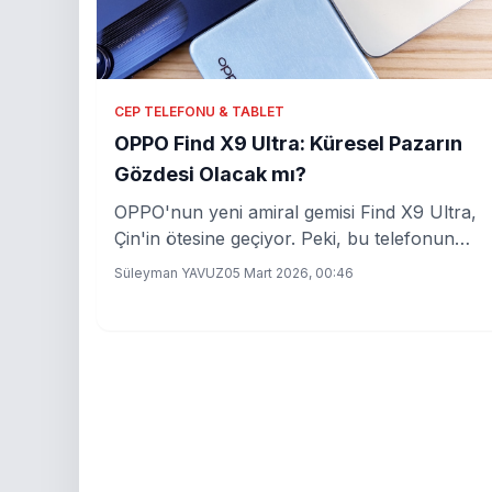
CEP TELEFONU & TABLET
OPPO Find X9 Ultra: Küresel Pazarın
Gözdesi Olacak mı?
OPPO'nun yeni amiral gemisi Find X9 Ultra,
Çin'in ötesine geçiyor. Peki, bu telefonun
global pazardaki etkisi ne olacak?
Süleyman YAVUZ
05 Mart 2026, 00:46