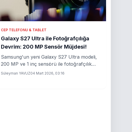
CEP TELEFONU & TABLET
Galaxy S27 Ultra ile Fotoğrafçılığa
Devrim: 200 MP Sensör Müjdesi!
Samsung'un yeni Galaxy S27 Ultra modeli,
200 MP ve 1 inç sensörü ile fotoğrafçılık
dünyasında çığır açmaya hazırlanıyor.
Süleyman YAVUZ
04 Mart 2026, 03:16
Detaylar haberimizde!