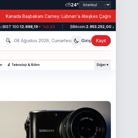
⛅
24°
|
nada Başbakanı Carney: Lübnan'a Ateşkes Çağrısı!
BIST 100:
12.698,19
▼ %0.23
|
₿
Bitcoin:
2.953.252,00
▲ %0.49
|
🔍
08 Ağustos 2026, Cumartesi
Giriş
Kayıt
am
🔬 Teknoloji & Bilim
Diğer ▾