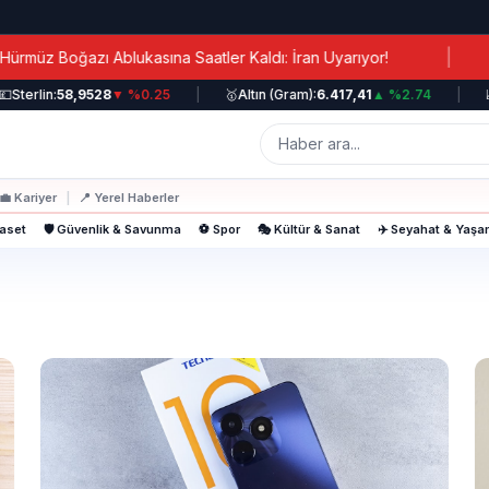
|
z Boğazı Ablukasına Saatler Kaldı: İran Uyarıyor!
Ka
Sterlin:
58,9528
▼ %0.25
|
🥇
Altın (Gram):
6.417,41
▲ %2.74
|
📈
💼
Kariyer
|
📍
Yerel Haberler
yaset
🛡️ Güvenlik & Savunma
⚽ Spor
🎭 Kültür & Sanat
✈️ Seyahat & Yaş