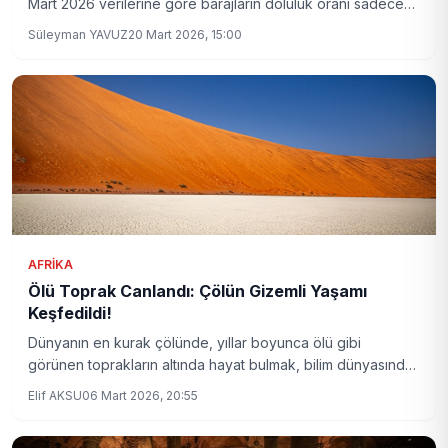
Mart 2026 verilerine göre barajların doluluk oranı sadece
%27,41 seviyesinde. Kullanılabilir su oranı ise %18,96’ya
Süleyman YAVUZ
20 Mart 2026, 15:00
düştü. Şehrin geleceği için alınması gereken tedbirler ne
yönde olacak?
AFRIKA
Ölü Toprak Canlandı: Çölün Gizemli Yaşamı
Keşfedildi!
Dünyanın en kurak çölünde, yıllar boyunca ölü gibi
görünen toprakların altında hayat bulmak, bilim dünyasında
büyük bir heyecan yarattı. Peki bu keşif ne anlama geliyor?
Elif AKSU
06 Mart 2026, 20:55