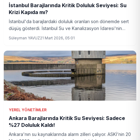
İstanbul Barajlarında Kritik Doluluk Seviyesi: Su
Krizi Kapıda mı?
İstanbul'da barajlardaki doluluk oranları son dönemde sert
düşüş gösterdi. İstanbul Su ve Kanalizasyon İdaresi'nin
(İSKİ) verilerine göre, şehrin su kaynaklarındaki azalma
Süleyman YAVUZ
21 Mart 2026, 05:01
endişe yaratıyor. Uzmanlar uyarıyor; su tasarrufu ve
önlemler bir an önce artırılmalı.
YEREL YÖNETIMLER
Ankara Barajlarında Kritik Su Seviyesi: Sadece
%27 Doluluk Kaldı!
Ankara'nın su kaynaklarında alarm zilleri çalıyor. ASKİ’nin 20