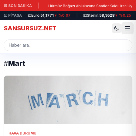
Ana içeriğe atla
|
🔴 SON DAKİKA
zli Su Verildi!
Hürmüz Boğazı Ablukasına Saatler Kaldı: İran Uyarıyo
 %0.19
💹 PİYASA
|
💶
Euro:
51,1771
▼ %0.07
|
💷
Sterlin:
58,9528
▼ %0.25
|
SANSURSUZ.NET
#
Mart
HAVA DURUMU