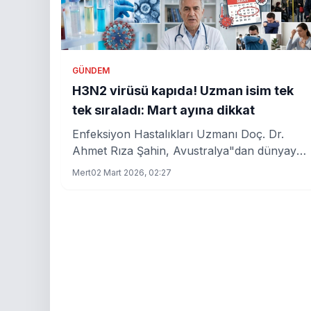
GÜNDEM
H3N2 virüsü kapıda! Uzman isim tek
tek sıraladı: Mart ayına dikkat
Enfeksiyon Hastalıkları Uzmanı Doç. Dr.
Ahmet Rıza Şahin, Avustralya"dan dünyaya
yayılan H3N2 virüsünün Türkiye"de de
Mert
02 Mart 2026, 02:27
görülmeye başladığını belirterek "2026 Mart
ayına dikkat" uyarısı yaptı. Koronavirüslerin
4 yılda bir salgın yaptığını hatırlatan uzman,
yeni virüsün daha bulaşıcı olduğunu ve
mutajen influenza ile birlikte salgın zamanına
girildiğini söyledi. Yüksek ateş, kuru öksürük,
bulantı en sık görülen belirtiler