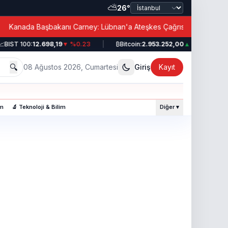
⛅
26°
|
anada Başbakanı Carney: Lübnan'a Ateşkes Çağrısı!
BIST 100:
12.698,19
▼ %0.23
|
₿
Bitcoin:
2.953.252,00
▲ %0.49
|
🔍
08 Ağustos 2026, Cumartesi
Giriş
Kayıt
am
🔬 Teknoloji & Bilim
Diğer ▾