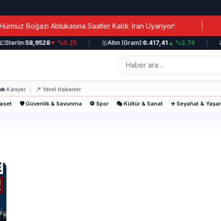
|
üz Boğazı Ablukasına Saatler Kaldı: İran Uyarıyor!
K
Sterlin:
58,9528
▼ %0.25
|
🥇
Altın (Gram):
6.417,41
▲ %2.74
|
📈
💼
Kariyer
|
📍
Yerel Haberler
yaset
🛡️ Güvenlik & Savunma
⚽ Spor
🎭 Kültür & Sanat
✈️ Seyahat & Yaş