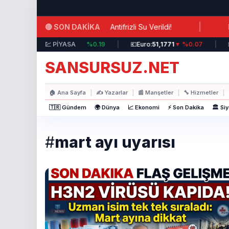
Ana içeriğe atla
|
🔴 SON DAKİKA
isinde Şok İhmal: Hastalara Antifrizli Su Verildi!
Hürm
💵
Dolar:
💹 PİYASA
44,3717
▲ %0.19
|
💶
Euro:
51,1771
▼ %0.07
|
💷
SANSURSUZ.NET
🏠
Ana Sayfa
|
✍️
Yazarlar
|
📰
Manşetler
|
🔧
Hizmetler
|
🇹🇷 Gündem
🌍 Dünya
📈 Ekonomi
⚡ Son Dakika
🏛️ Si
#
mart ayı uyarısı