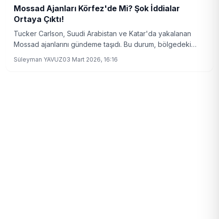
Mossad Ajanları Körfez'de Mi? Şok İddialar
Ortaya Çıktı!
Tucker Carlson, Suudi Arabistan ve Katar'da yakalanan
Mossad ajanlarını gündeme taşıdı. Bu durum, bölgedeki
gizli operasyonların yeni boyutlarını ortaya koyuyor.
Süleyman YAVUZ
03 Mart 2026, 16:16