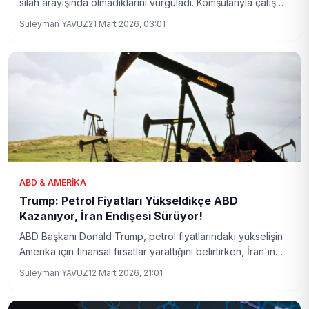
silah arayışında olmadıklarını vurguladı. Komşularıyla çatışma
yerine diyalog yolunu tercih ettiklerini açıkladı.
Süleyman YAVUZ
21 Mart 2026, 03:01
ABD & AMERIKA
Trump: Petrol Fiyatları Yükseldikçe ABD
Kazanıyor, İran Endişesi Sürüyor!
ABD Başkanı Donald Trump, petrol fiyatlarındaki yükselişin
Amerika için finansal fırsatlar yarattığını belirtirken, İran'ın
nükleer silah edinme riskinin öncelikli tehdit olduğuna vurgu
Süleyman YAVUZ
12 Mart 2026, 21:01
yaptı. Bölgesel ve küresel dengeler üzerindeki etkileriyle
dikkat çeken bu gelişmeler, enerji piyasaları ve güvenlik