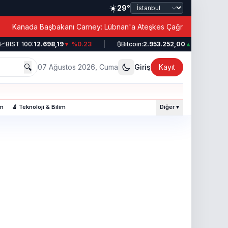
☀️
29°
|
Kanada Başbakanı Carney: Lübnan'a Ateşkes Çağrısı!
BIST 100:
12.698,19
▼ %0.23
|
₿
Bitcoin:
2.953.252,00
▲ %0.49
|
🔍
07 Ağustos 2026, Cuma
Giriş
Kayıt
am
🔬 Teknoloji & Bilim
Diğer ▾