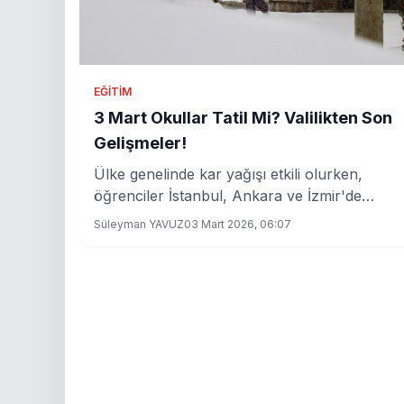
EĞITIM
3 Mart Okullar Tatil Mi? Valilikten Son
Gelişmeler!
Ülke genelinde kar yağışı etkili olurken,
öğrenciler İstanbul, Ankara ve İzmir'de
okulların tatil olup olmadığını merak ediyor.
Süleyman YAVUZ
03 Mart 2026, 06:07
İşte son dakika gelişmeleri!