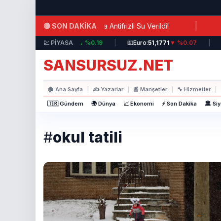
Ana içeriğe atla
|
🔴 SON DAKİKA
visinde Şok İhmal: Hastalara Antifrizli Su Verildi!
Hür
💵
Dolar:
💹 PİYASA
44,3717
▲ %0.19
|
💶
Euro:
51,1771
▼ %0.07
|

SANSURSUZ.NET
🏠
Ana Sayfa
|
✍️
Yazarlar
|
📰
Manşetler
|
🔧
Hizmetler
|
🇹🇷 Gündem
🌍 Dünya
📈 Ekonomi
⚡ Son Dakika
🏛️ Si
#
okul tatili