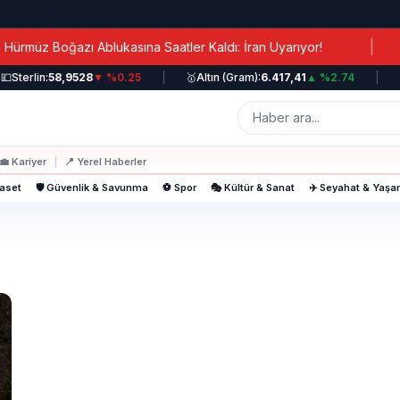
|
müz Boğazı Ablukasına Saatler Kaldı: İran Uyarıyor!

Sterlin:
58,9528
▼ %0.25
|
🥇
Altın (Gram):
6.417,41
▲ %2.74
|
📈
💼
Kariyer
|
📍
Yerel Haberler
yaset
🛡️ Güvenlik & Savunma
⚽ Spor
🎭 Kültür & Sanat
✈️ Seyahat & Yaş