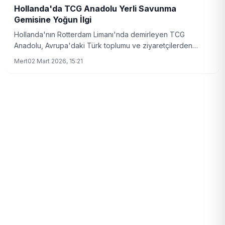
Hollanda'da TCG Anadolu Yerli Savunma
Gemisine Yoğun İlgi
Hollanda'nın Rotterdam Limanı'nda demirleyen TCG
Anadolu, Avrupa'daki Türk toplumu ve ziyaretçilerden
büyük bir ilgi gördü. Yerli savunma sanayinin önemli bir
Mert
02 Mart 2026, 15:21
parçası olan gemi, uluslararası güvenlik işbirliği mesajları da
taşıyor.