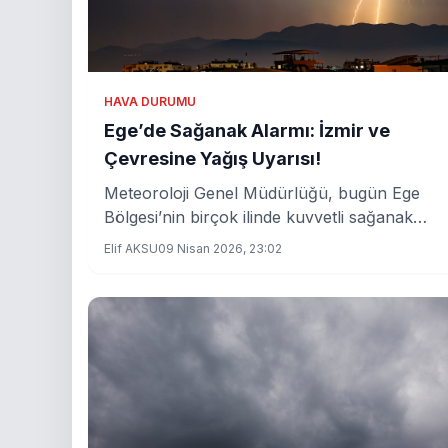
HAVA DURUMU
Ege’de Sağanak Alarmı: İzmir ve
Çevresine Yağış Uyarısı!
Meteoroloji Genel Müdürlüğü, bugün Ege
Bölgesi’nin birçok ilinde kuvvetli sağanak
yağış uyarısı yaptı. İzmir, Manisa, Aydın,
Elif AKSU
09 Nisan 2026, 23:02
Muğla ve çevresinde beklenen yağışlar
vatandaşları hazırlıklı olmaya davet ediyor.