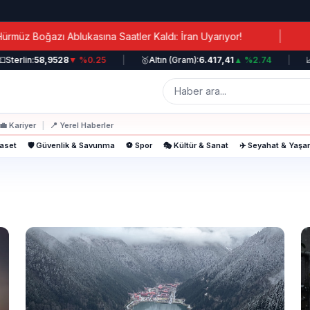
|
oğazı Ablukasına Saatler Kaldı: İran Uyarıyor!
Kanad
erlin:
58,9528
▼ %0.25
|
🥇
Altın (Gram):
6.417,41
▲ %2.74
|
📈
BI
💼
Kariyer
|
📍
Yerel Haberler
yaset
🛡️ Güvenlik & Savunma
⚽ Spor
🎭 Kültür & Sanat
✈️ Seyahat & Yaş