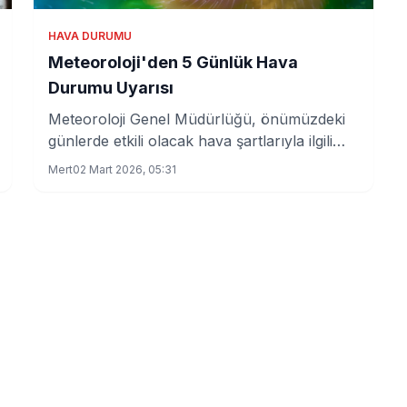
HAVA DURUMU
Meteoroloji'den 5 Günlük Hava
Durumu Uyarısı
Meteoroloji Genel Müdürlüğü, önümüzdeki
günlerde etkili olacak hava şartlarıyla ilgili
önemli uyarılarda bulundu. Kar yağışı,
Mert
02 Mart 2026, 05:31
sağanak yağış ve çığ tehlikesi bekleniyor.