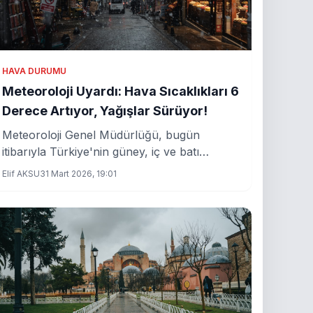
HAVA DURUMU
Meteoroloji Uyardı: Hava Sıcaklıkları 6
Derece Artıyor, Yağışlar Sürüyor!
Meteoroloji Genel Müdürlüğü, bugün
itibarıyla Türkiye'nin güney, iç ve batı
bölgelerinde sıcaklıkların 4 ila 6 derece
Elif AKSU
31 Mart 2026, 19:01
artacağını duyurdu. Marmara ve Ege
bölgelerinde ise kuvvetli sağanak yağış
etkisini sürdürecek.