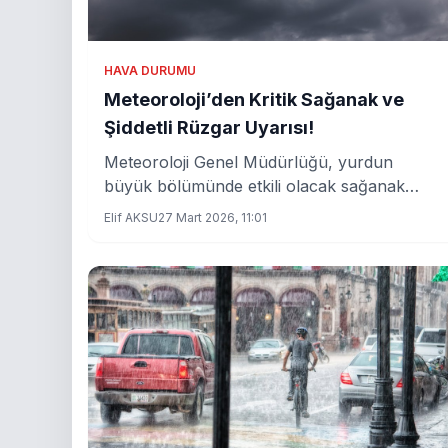
HAVA DURUMU
Meteoroloji’den Kritik Sağanak ve
Şiddetli Rüzgar Uyarısı!
Meteoroloji Genel Müdürlüğü, yurdun
büyük bölümünde etkili olacak sağanak
yağışlar ve kuvvetli rüzgarlar konusunda
Elif AKSU
27 Mart 2026, 11:01
uyarılarda bulunuyor. Kritik hava koşulları,
gündelik yaşamı etkileme potansiyeline sahip.