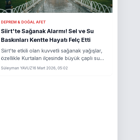
DEPREM & DOĞAL AFET
Siirt'te Sağanak Alarmı! Sel ve Su
Baskınları Kentte Hayatı Felç Etti
Siirt'te etkili olan kuvvetli sağanak yağışlar,
özellikle Kurtalan ilçesinde büyük çaplı su
taşkınlarına yol açtı. Valilik, hasar ve alınan
Süleyman YAVUZ
16 Mart 2026, 05:02
önlemler hakkında önemli açıklamalar yaptı.