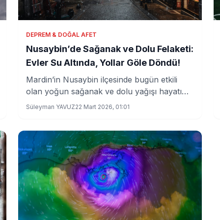
DEPREM & DOĞAL AFET
Nusaybin’de Sağanak ve Dolu Felaketi:
Evler Su Altında, Yollar Göle Döndü!
Mardin’in Nusaybin ilçesinde bugün etkili
olan yoğun sağanak ve dolu yağışı hayatı
olumsuz etkiledi. Yollar adeta göle
Süleyman YAVUZ
22 Mart 2026, 01:01
dönüşürken birçok ev su baskınına maruz
kaldı. Yetkililer hasar tespiti ve önlemler için
çalışmalarına hız verdi.