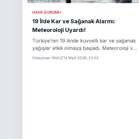
HAVA DURUMU
19 İlde Kar ve Sağanak Alarmı:
Meteoroloji Uyardı!
Türkiye’nin 19 ilinde kuvvetli kar ve sağanak
yağışlar etkili olmaya başladı. Meteoroloji ve
İçişleri Bakanlığı, hafta sonu için sel, fırtına
Süleyman YAVUZ
14 Mart 2026, 23:02
ve olası afetlere karşı sıkı önlemler alınması
gerektiğini belirtti.