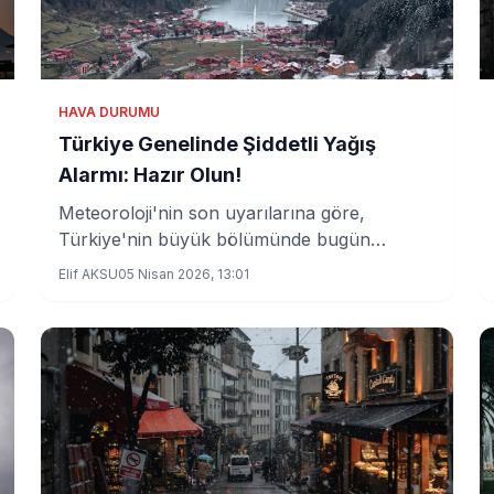
HAVA DURUMU
Türkiye Genelinde Şiddetli Yağış
Alarmı: Hazır Olun!
Meteoroloji'nin son uyarılarına göre,
Türkiye'nin büyük bölümünde bugün
itibarıyla kuvvetli yağışlar bekleniyor. Üç ilde
Elif AKSU
05 Nisan 2026, 13:01
kar yağışı riski varken, vatandaşlar olası
olumsuzluklara karşı dikkatli olmalı.