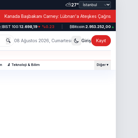
⛅
27°
|
nada Başbakanı Carney: Lübnan'a Ateşkes Çağrısı!
BIST 100:
12.698,19
▼ %0.23
|
₿
Bitcoin:
2.953.252,00
▲ %0.49
|
🔍
08 Ağustos 2026, Cumartesi
Giriş
Kayıt
am
🔬 Teknoloji & Bilim
Diğer ▾