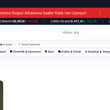
|
z Boğazı Ablukasına Saatler Kaldı: İran Uyarıyor!
Ka
Sterlin:
58,9528
▼ %0.25
|
🥇
Altın (Gram):
6.417,41
▲ %2.74
|
📈
💼
Kariyer
|
📍
Yerel Haberler
yaset
🛡️ Güvenlik & Savunma
⚽ Spor
🎭 Kültür & Sanat
✈️ Seyahat & Yaş