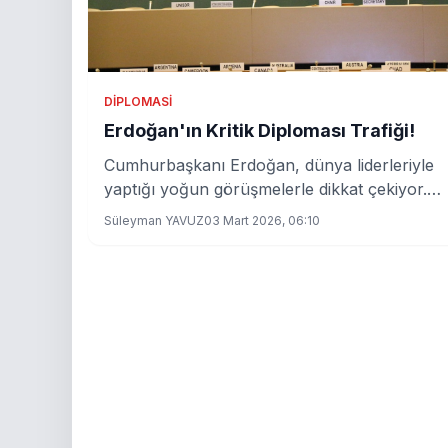
DIPLOMASI
Erdoğan'ın Kritik Diploması Trafiği!
Cumhurbaşkanı Erdoğan, dünya liderleriyle
yaptığı yoğun görüşmelerle dikkat çekiyor.
Acaba bu temaslarda neler konuşuldu?
Süleyman YAVUZ
03 Mart 2026, 06:10