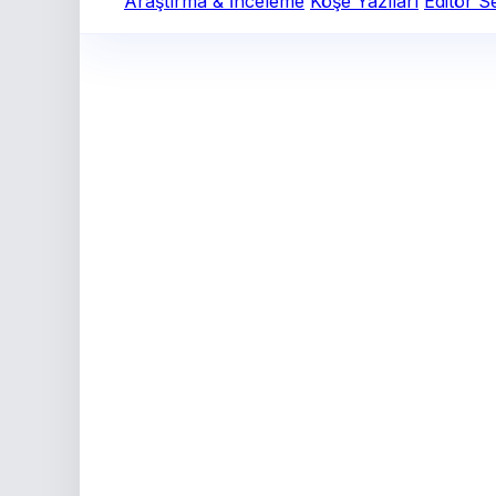
Araştırma & İnceleme
Köşe Yazıları
Editör S