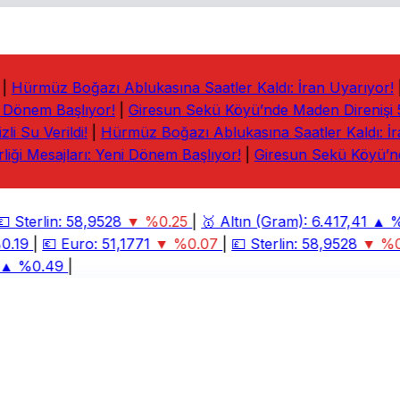
Hürmüz Boğazı Ablukasına Saatler Kaldı: İran Uyarıyor!
|
 Dönem Başlıyor!
|
Giresun Sekü Köyü’nde Maden Direnişi 5. 
 Su Verildi!
|
Hürmüz Boğazı Ablukasına Saatler Kaldı: İra
iği Mesajları: Yeni Dönem Başlıyor!
|
Giresun Sekü Köyü’nde

Sterlin:
58,9528
▼ %0.25
|
🥇
Altın (Gram):
6.417,41
▲ %2
.19
|
💶
Euro:
51,1771
▼ %0.07
|
💷
Sterlin:
58,9528
▼ %0.
 %0.49
|