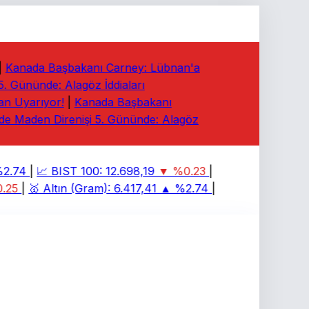
Kanada Başbakanı Carney: Lübnan'a
Gününde: Alagöz İddiaları
n Uyarıyor!
|
Kanada Başbakanı
 Maden Direnişi 5. Gününde: Alagöz
.74
|
📈
BIST 100:
12.698,19
▼ %0.23
|
25
|
🥇
Altın (Gram):
6.417,41
▲ %2.74
|