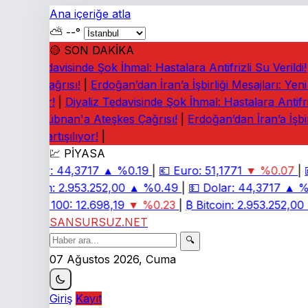
Ana içeriğe atla
⛅
--°
🔴 SON DAKİKA
yaliz Tedavisinde Şok İhmal: Hastalara Antifrizli Su Verildi!
|
eşkes Çağrısı!
|
Erdoğan’dan İran’a İşbirliği Mesajları: Yeni
rtışılıyor!
|
Diyaliz Tedavisinde Şok İhmal: Hastalara Antifrizli
rney: Lübnan'a Ateşkes Çağrısı!
|
Erdoğan’dan İran’a İşbirl
diaları Tartışılıyor!
|
💹 PİYASA
💵
Dolar:
44,3717
▲ %0.19
|
💶
Euro:
51,1771
▼ %0.07
|

₿
Bitcoin:
2.953.252,00
▲ %0.49
|
💵
Dolar:
44,3717
▲ %0
📈
BIST 100:
12.698,19
▼ %0.23
|
₿
Bitcoin:
2.953.252,00
▲
SANSURSUZ.NET
🔍
07 Ağustos 2026, Cuma
Giriş
Kayıt