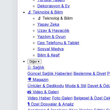
Dekorasyon & Ev
🔬 Teknoloji & Bilim
🔬 Teknoloji & Bilim
Yapay Zeka
Uzay & Havacılık
Yazılım & Oyun
Cep Telefonu & Tablet
Sosyal Medya
Bilim & Keşif
Diğer ▾
🩺 Sağlık
Güncel Sağlık Haberleri
Beslenme & Diyet
P
🎥 Magazin
Ünlüler & Dedikodu
Moda & Stil
Davet & Ödü
📸 Video & Galeri
Video Haber
Foto Galeri
Belgesel & Özel Çe
🎙️ Özel Dosyalar & Analiz