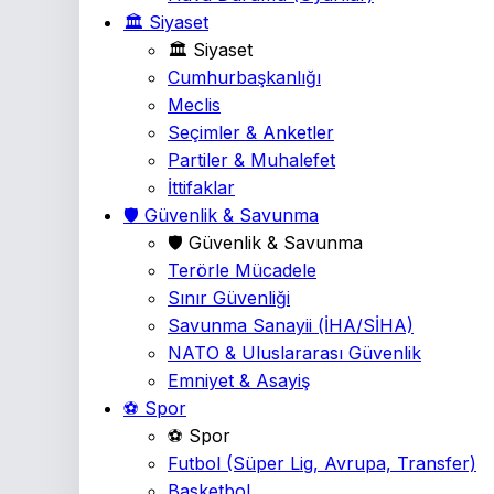
🏛️ Siyaset
🏛️ Siyaset
Cumhurbaşkanlığı
Meclis
Seçimler & Anketler
Partiler & Muhalefet
İttifaklar
🛡️ Güvenlik & Savunma
🛡️ Güvenlik & Savunma
Terörle Mücadele
Sınır Güvenliği
Savunma Sanayii
(İHA/SİHA)
NATO & Uluslararası Güvenlik
Emniyet & Asayiş
⚽ Spor
⚽ Spor
Futbol
(Süper Lig, Avrupa, Transfer)
Basketbol