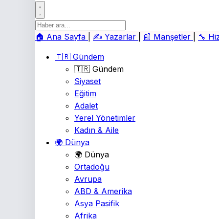
🏠
Ana Sayfa
|
✍️
Yazarlar
|
📰
Manşetler
|
🔧
Hi
🇹🇷 Gündem
🇹🇷 Gündem
Siyaset
Eğitim
Adalet
Yerel Yönetimler
Kadın & Aile
🌍 Dünya
🌍 Dünya
Ortadoğu
Avrupa
ABD & Amerika
Asya Pasifik
Afrika