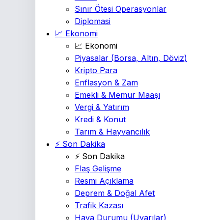
Sınır Ötesi Operasyonlar
Diplomasi
📈 Ekonomi
📈 Ekonomi
Piyasalar
(Borsa, Altın, Döviz)
Kripto Para
Enflasyon & Zam
Emekli & Memur Maaşı
Vergi & Yatırım
Kredi & Konut
Tarım & Hayvancılık
⚡ Son Dakika
⚡ Son Dakika
Flaş Gelişme
Resmi Açıklama
Deprem & Doğal Afet
Trafik Kazası
Hava Durumu
(Uyarılar)