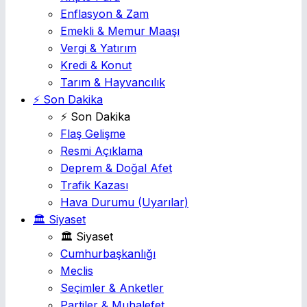
Enflasyon & Zam
Emekli & Memur Maaşı
Vergi & Yatırım
Kredi & Konut
Tarım & Hayvancılık
⚡ Son Dakika
⚡ Son Dakika
Flaş Gelişme
Resmi Açıklama
Deprem & Doğal Afet
Trafik Kazası
Hava Durumu
(Uyarılar)
🏛️ Siyaset
🏛️ Siyaset
Cumhurbaşkanlığı
Meclis
Seçimler & Anketler
Partiler & Muhalefet