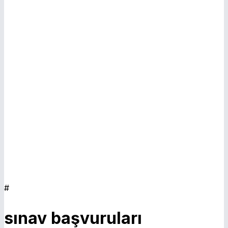
E
#
sınav başvuruları