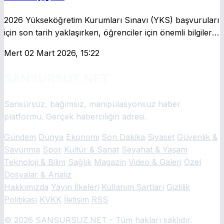
2026 Yükseköğretim Kurumları Sınavı (YKS) başvuruları
için son tarih yaklaşırken, öğrenciler için önemli bilgiler
paylaşıldı.
Mert
02 Mart 2026, 15:22
SANSURSUZ.NET
Sansürsüz, bağımsız, manipülasyonsuz haber
platformu. Gerçek haberciliğin adresi.
Gündem
Dünya
Ekonomi
Son Dakika
Siyaset
Güvenlik &
Savunma
Spor
Kültür & Sanat
Seyahat & Yaşam
Teknoloji & Bilim
Sağlık
Magazin
Video & Galeri
Özel
Dosyalar & Analiz
Hakkımızda
Yayın İlkeleri
Kullanım Şartları
Gizlilik
Politikası
KVKK
İletişim
RSS
© 2026 SANSURSUZ.NET - Tüm hakları saklıdır.