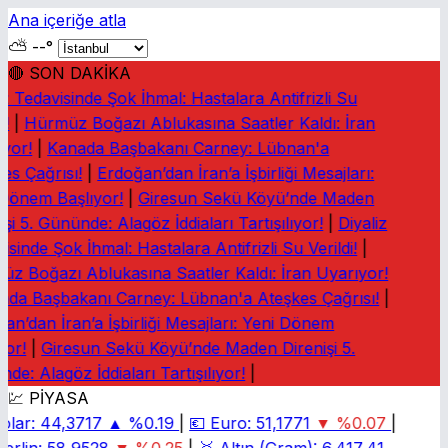
Ana içeriğe atla
⛅
--°
🔴 SON DAKİKA
iz Tedavisinde Şok İhmal: Hastalara Antifrizli Su
!
|
Hürmüz Boğazı Ablukasına Saatler Kaldı: İran
yor!
|
Kanada Başbakanı Carney: Lübnan'a
es Çağrısı!
|
Erdoğan’dan İran’a İşbirliği Mesajları:
Dönem Başlıyor!
|
Giresun Sekü Köyü’nde Maden
şi 5. Gününde: Alagöz İddiaları Tartışılıyor!
|
Diyaliz
sinde Şok İhmal: Hastalara Antifrizli Su Verildi!
|
z Boğazı Ablukasına Saatler Kaldı: İran Uyarıyor!
da Başbakanı Carney: Lübnan'a Ateşkes Çağrısı!
|
an’dan İran’a İşbirliği Mesajları: Yeni Dönem
yor!
|
Giresun Sekü Köyü’nde Maden Direnişi 5.
e: Alagöz İddiaları Tartışılıyor!
|
💹 PİYASA
olar:
44,3717
▲ %0.19
|
💶
Euro:
51,1771
▼ %0.07
|