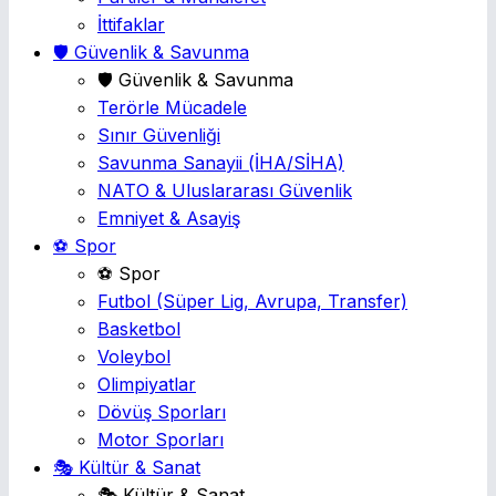
İttifaklar
🛡️ Güvenlik & Savunma
🛡️ Güvenlik & Savunma
Terörle Mücadele
Sınır Güvenliği
Savunma Sanayii
(İHA/SİHA)
NATO & Uluslararası Güvenlik
Emniyet & Asayiş
⚽ Spor
⚽ Spor
Futbol
(Süper Lig, Avrupa, Transfer)
Basketbol
Voleybol
Olimpiyatlar
Dövüş Sporları
Motor Sporları
🎭 Kültür & Sanat
🎭 Kültür & Sanat