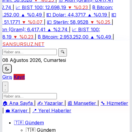
erlin:
58,9528
▼ %0.25
|
🥇
Altın (Gram):
6.417,41
2.74
|
📈
BIST 100:
12.698,19
▼ %0.23
|
₿
Bitcoin:
3.252,00
▲ %0.49
|
💵
Dolar:
44,3717
▲ %0.19
|
💶
:
51,1771
▼ %0.07
|
💷
Sterlin:
58,9528
▼ %0.25
|
ltın (Gram):
6.417,41
▲ %2.74
|
📈
BIST 100:
98,19
▼ %0.23
|
₿
Bitcoin:
2.953.252,00
▲ %0.49
|
SANSURSUZ.NET
🔍
08 Ağustos 2026, Cumartesi
Giriş
Kayıt
🏠
Ana Sayfa
|
✍️
Yazarlar
|
📰
Manşetler
|
🔧
Hizmetler
|
💼
Kariyer
|
📍
Yerel Haberler
🇹🇷 Gündem
🇹🇷 Gündem