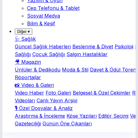
Yazılım & Oyun
Cep Telefonu & Tablet
Sosyal Medya
Bilim & Keşif
Diğer ▾
🩺 Sağlık
Güncel Sağlık Haberleri
Beslenme & Diyet
Psikoloji
K
Sağlığı
Çocuk Sağlığı
Salgın Hastalıklar
🎥 Magazin
Ünlüler & Dedikodu
Moda & Stil
Davet & Ödül Törenl
Röportajlar
📸 Video & Galeri
Video Haber
Foto Galeri
Belgesel & Özel Çekimler
Rö
Videoları
Canlı Yayın Arşivi
🎙️ Özel Dosyalar & Analiz
Araştırma & İnceleme
Köşe Yazıları
Editör Seçimi
Ver
Gazeteciliği
Günün Öne Çıkanları