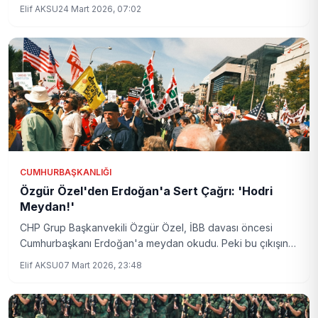
başarı elde etti. Büyük kentlerde protofaşist sağa karşı
Elif AKSU
24 Mart 2026, 07:02
önemli engeller kuruldu.
CUMHURBAŞKANLIĞI
Özgür Özel'den Erdoğan'a Sert Çağrı: 'Hodri
Meydan!'
CHP Grup Başkanvekili Özgür Özel, İBB davası öncesi
Cumhurbaşkanı Erdoğan'a meydan okudu. Peki bu çıkışın
arka planında neler var?
Elif AKSU
07 Mart 2026, 23:48