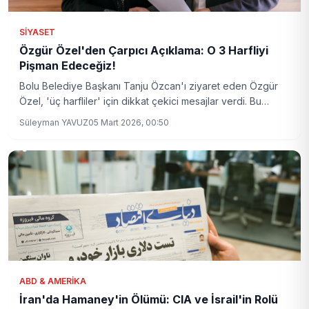
SIYASET
Özgür Özel'den Çarpıcı Açıklama: O 3 Harfliyi
Pişman Edeceğiz!
Bolu Belediye Başkanı Tanju Özcan'ı ziyaret eden Özgür
Özel, 'üç harfliler' için dikkat çekici mesajlar verdi. Bu
açıklamalar, siyasi arenada yeni bir tartışma başlatabilir.
Süleyman YAVUZ
05 Mart 2026, 00:50
ABD & AMERIKA
İran'da Hamaney'in Ölümü: CIA ve İsrail'in Rolü