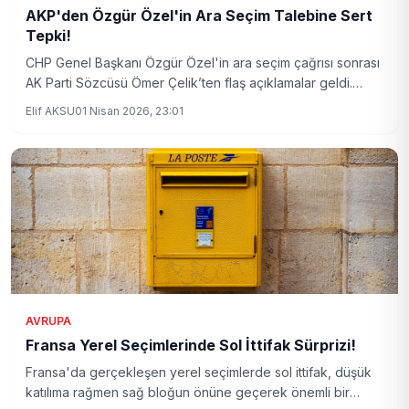
AKP'den Özgür Özel'in Ara Seçim Talebine Sert
Tepki!
CHP Genel Başkanı Özgür Özel'in ara seçim çağrısı sonrası
AK Parti Sözcüsü Ömer Çelik’ten flaş açıklamalar geldi.
Çelik, CHP'nin seçim halinde ağır bir yenilgi alacağını
Elif AKSU
01 Nisan 2026, 23:01
belirtti.
AVRUPA
Fransa Yerel Seçimlerinde Sol İttifak Sürprizi!
Fransa'da gerçekleşen yerel seçimlerde sol ittifak, düşük
katılıma rağmen sağ bloğun önüne geçerek önemli bir