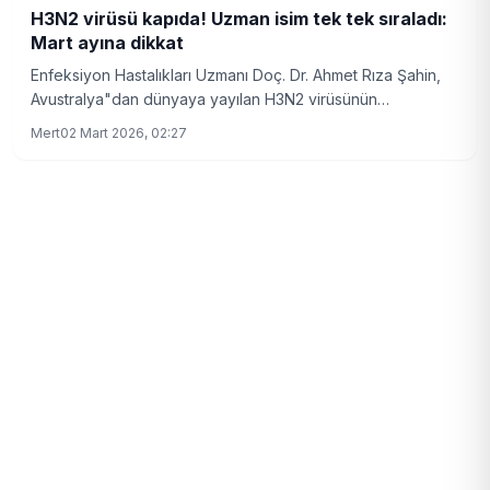
H3N2 virüsü kapıda! Uzman isim tek tek sıraladı:
Mart ayına dikkat
Enfeksiyon Hastalıkları Uzmanı Doç. Dr. Ahmet Rıza Şahin,
Avustralya"dan dünyaya yayılan H3N2 virüsünün
Türkiye"de de görülmeye başladığını belirterek "2026 Mart
Mert
02 Mart 2026, 02:27
ayına dikkat" uyarısı yaptı. Koronavirüslerin 4 yılda bir salgın
yaptığını hatırlatan uzman, yeni virüsün daha bulaşıcı
olduğunu ve mutajen influenza ile birlikte salgın zamanına
girildiğini söyledi. Yüksek ateş, kuru öksürük, bulantı en sık
görülen belirtiler