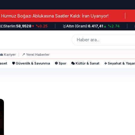
|
müz Boğazı Ablukasına Saatler Kaldı: İran Uyarıyor!

Sterlin:
58,9528
▼ %0.25
|
🥇
Altın (Gram):
6.417,41
▲ %2.74
|
📈
💼
Kariyer
|
📍
Yerel Haberler
yaset
🛡️ Güvenlik & Savunma
⚽ Spor
🎭 Kültür & Sanat
✈️ Seyahat & Yaş