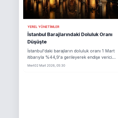
YEREL YÖNETIMLER
İstanbul Barajlarındaki Doluluk Oranı
Düşüşte
İstanbul'daki barajların doluluk oranı 1 Mart
itibarıyla %44,9'a gerileyerek endişe verici
bir seviyeye ulaştı.
Mert
02 Mart 2026, 05:30