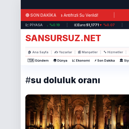
Ana içeriğe atla
|
🔴 SON DAKİKA
visinde Şok İhmal: Hastalara Antifrizli Su Verildi!
Hür
💵
Dolar:
💹 PİYASA
44,3717
▲ %0.19
|
💶
Euro:
51,1771
▼ %0.07
|

SANSURSUZ.NET
🏠
Ana Sayfa
|
✍️
Yazarlar
|
📰
Manşetler
|
🔧
Hizmetler
|
🇹🇷 Gündem
🌍 Dünya
📈 Ekonomi
⚡ Son Dakika
🏛️ Si
#
su doluluk oranı