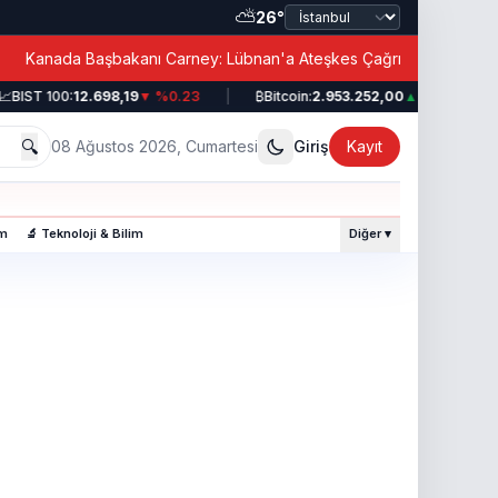
⛅
26°
|
Kanada Başbakanı Carney: Lübnan'a Ateşkes Çağrısı!
BIST 100:
12.698,19
▼ %0.23
|
₿
Bitcoin:
2.953.252,00
▲ %0.49
|
🔍
08 Ağustos 2026, Cumartesi
Giriş
Kayıt
am
🔬 Teknoloji & Bilim
Diğer ▾