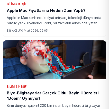
BILIM & KEŞIF
Apple Mac Fiyatlarına Neden Zam Yaptı?
Apple'ın Mac serisindeki fiyat artışları, teknoloji dünyasında
büyük yankı uyandırdı. Peki, bu zamların arkasında yatan
sebepler neler?
Elif AKSU
10 Mart 2026, 02:05
BILIM & KEŞIF
Biyo-Bilgisayarlar Gerçek Oldu: Beyin Hücreleri
'Doom' Oynuyor!
Bilim dünyası şaşkın! 200 bin insan beyin hücresi bilgisayar