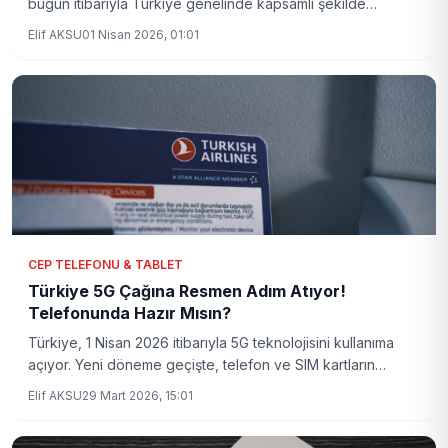
bugün itibarıyla Türkiye genelinde kapsamlı şekilde
hizmete girdiğini açıkladı. Yeni nesil iletişim altyapısı,
Elif AKSU
01 Nisan 2026, 01:01
ekonomik ve teknolojik dönüşümde kritik rol oynayacak.
CEP TELEFONU & TABLET
Türkiye 5G Çağına Resmen Adım Atıyor!
Telefonunda Hazır Mısın?
Türkiye, 1 Nisan 2026 itibarıyla 5G teknolojisini kullanıma
açıyor. Yeni döneme geçişte, telefon ve SIM kartların
uyumluluğu kritik önem taşıyor. Peki, senin cihazın hazır mı?
Elif AKSU
29 Mart 2026, 15:01