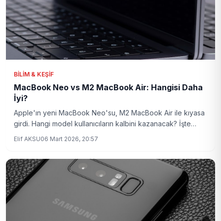
BILIM & KEŞIF
MacBook Neo vs M2 MacBook Air: Hangisi Daha
İyi?
Apple'ın yeni MacBook Neo'su, M2 MacBook Air ile kıyasa
girdi. Hangi model kullanıcıların kalbini kazanacak? İşte
detaylar.
Elif AKSU
06 Mart 2026, 20:57