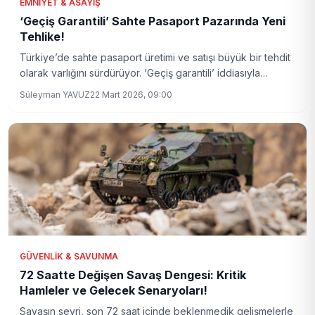
EMNIYET & ASAYIŞ
‘Geçiş Garantili’ Sahte Pasaport Pazarında Yeni
Tehlike!
Türkiye’de sahte pasaport üretimi ve satışı büyük bir tehdit
olarak varlığını sürdürüyor. ‘Geçiş garantili’ iddiasıyla
pazarlanan bu belgeler, sınır güvenliğini zayıflatıyor ve
Süleyman YAVUZ
22 Mart 2026, 09:00
ulusal güvenliği tehdit ediyor.
GÜVENLIK & SAVUNMA
72 Saatte Değişen Savaş Dengesi: Kritik
Hamleler ve Gelecek Senaryoları!
Savaşın seyri, son 72 saat içinde beklenmedik gelişmelerle