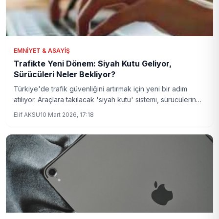
EMNIYET & ASAYIŞ
Trafikte Yeni Dönem: Siyah Kutu Geliyor,
Sürücüleri Neler Bekliyor?
Türkiye'de trafik güvenliğini artırmak için yeni bir adım
atılıyor. Araçlara takılacak 'siyah kutu' sistemi, sürücülerin
hem trafik kurallarına uyumunu takip edecek hem de
Elif AKSU
10 Mart 2026, 17:18
kazalarda olayları netleştirecek. Bu yenilik, trafikte yaşanan
sorunları nasıl değiştirecek? Detaylarda...