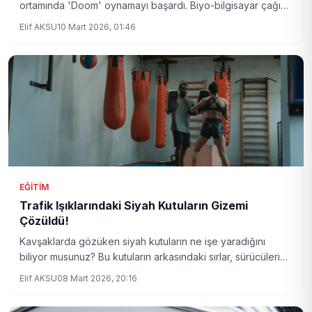
ortamında 'Doom' oynamayı başardı. Biyo-bilgisayar çağı
kapımızda mı?
Elif AKSU
10 Mart 2026, 01:46
EĞITIM
Trafik Işıklarındaki Siyah Kutuların Gizemi
Çözüldü!
Kavşaklarda gözüken siyah kutuların ne işe yaradığını
biliyor musunuz? Bu kutuların arkasındaki sırlar, sürücüleri
şaşırtacak nitelikte!
Elif AKSU
08 Mart 2026, 20:16