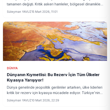
tamamen değişti. Kritik askeri hamleler, bölgesel dinamikleri
yeniden şekillendirirken, uzmanlar geleceğe dair önemli
Süleyman YAVUZ
15 Mart 2026, 11:01
öngörülerde bulunuyor.
DÜNYA
Dünyanın Kıymetlisi: Bu Rezerv İçin Tüm Ülkeler
Kıyasıya Yarışıyor!
Dünya genelinde jeopolitik gerilimler artarken, ülke liderleri
kritik bir rezerv için kıyasıya mücadele ediyor. Türkiye'nin
de yer aldığı bu listenin ardındaki gerçekler ve gelecek
Süleyman YAVUZ
10 Mart 2026, 22:29
öngörüleri haberimizde.