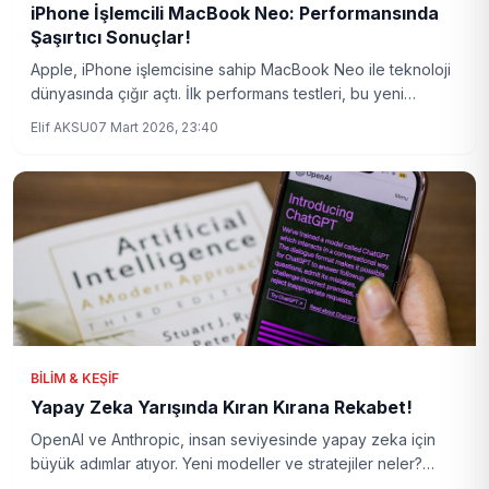
iPhone İşlemcili MacBook Neo: Performansında
Şaşırtıcı Sonuçlar!
Apple, iPhone işlemcisine sahip MacBook Neo ile teknoloji
dünyasında çığır açtı. İlk performans testleri, bu yeni
teknoloji harikasının potansiyelini gözler önüne seriyor.
Elif AKSU
07 Mart 2026, 23:40
BILIM & KEŞIF
Yapay Zeka Yarışında Kıran Kırana Rekabet!
OpenAI ve Anthropic, insan seviyesinde yapay zeka için
büyük adımlar atıyor. Yeni modeller ve stratejiler neler?
Detaylar haberimizde!