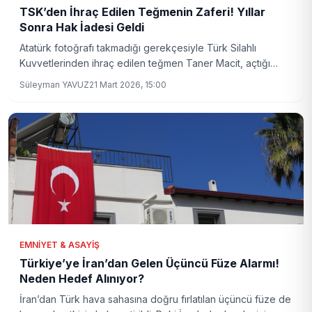
TSK’den İhraç Edilen Teğmenin Zaferi! Yıllar
Sonra Hak İadesi Geldi
Atatürk fotoğrafı takmadığı gerekçesiyle Türk Silahlı
Kuvvetlerinden ihraç edilen teğmen Taner Macit, açtığı
davayı kazanarak haklılığını kanıtladı. Macit’in yaşadığı
Süleyman YAVUZ
21 Mart 2026, 15:00
süreç ve dava sonucunun detayları haberimizde.
EMNIYET & ASAYIŞ
Türkiye’ye İran’dan Gelen Üçüncü Füze Alarmı!
Neden Hedef Alınıyor?
İran’dan Türk hava sahasına doğru fırlatılan üçüncü füze de