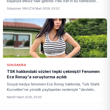
başarıyla etkisiz hale getirildi. Peki İran’ın bu hamlesinin
ardında ne var? Uzmanlar ve güvenlik kaynakları olası
Süleyman YAVUZ
14 Mart 2026, 03:02
senaryoları yorumluyor.
SON DAKIKA
TSK hakkındaki sözleri tepki çekmişti! Fenomen
Ece Ronay'a soruşturma açıldı
Sosyal medya fenomeni Ece Ronay hakkında, Türk Silahlı
Kuvvetleri'ne yönelik paylaşımları nedeniyle "devletin
askeri teşkilatını aşağılama" suçundan soruşturma başlatıldı .
Mert
01 Mart 2026, 20:00
İstanbul Cumhuriyet Başsavcılığı, Ronay'ın "Zekatımı
TSK'ya versem bomba falan alırız" şeklindeki sözlerinin