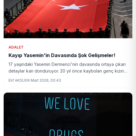
ADALET
Kayıp Yasemin'in Davasında Şok Gelişmeler!
17 yaşındaki Yasemin Dermenci'nin davasında ortaya çıkan
detaylar kan donduruyor. 20 yıl önce kaybolan genç kızın
kaderi merakla bekleniyor.
Elif AKSU
06 Mart 2026, 00:43