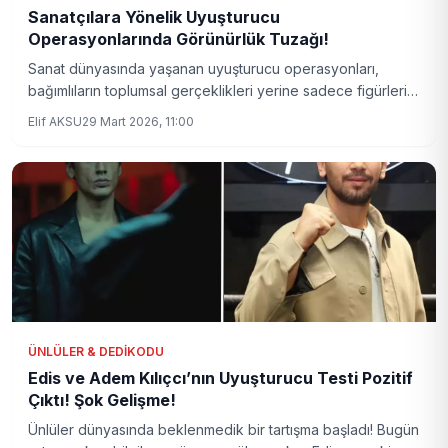
Sanatçılara Yönelik Uyuşturucu
Operasyonlarında Görünürlük Tuzağı!
Sanat dünyasında yaşanan uyuşturucu operasyonları,
bağımlıların toplumsal gerçeklikleri yerine sadece figürlerin
üzerinden tartışılıyor. Bu yaklaşım, hem damgalamayı
Elif AKSU
29 Mart 2026, 11:00
artırıyor hem de sorunların kök nedenlerini göz ardı ediyor.
ÜNLÜLER & DEDIKODU
Edis ve Adem Kılıçcı’nın Uyuşturucu Testi Pozitif
Çıktı! Şok Gelişme!
Ünlüler dünyasında beklenmedik bir tartışma başladı! Bugün