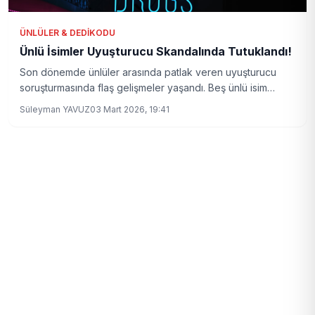
ÜNLÜLER & DEDIKODU
Ünlü İsimler Uyuşturucu Skandalında Tutuklandı!
Son dönemde ünlüler arasında patlak veren uyuşturucu
soruşturmasında flaş gelişmeler yaşandı. Beş ünlü isim
tutuklanırken, Kaan Tangöze'nin test sonuçları dikkat çekti.
Süleyman YAVUZ
03 Mart 2026, 19:41