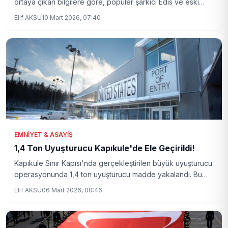
ortaya çıkan bilgilere göre, popüler şarkıcı Edis ve eski
profesyonel sporcu Adem Kılıçcı'nın uyuşturucu test
Elif AKSU
10 Mart 2026, 07:40
sonuçları pozitif çıktı. Peki, bu gelişmenin arkasında neler
var? Detayları hep birlikte inceleyelim.
EMNIYET & ASAYIŞ
1,4 Ton Uyuşturucu Kapıkule'de Ele Geçirildi!
Kapıkule Sınır Kapısı'nda gerçekleştirilen büyük uyuşturucu
operasyonunda 1,4 ton uyuşturucu madde yakalandı. Bu
operasyon, Türkiye'nin sınır güvenliği açısından kritik bir
Elif AKSU
06 Mart 2026, 00:46
başarı olarak değerlendiriliyor.